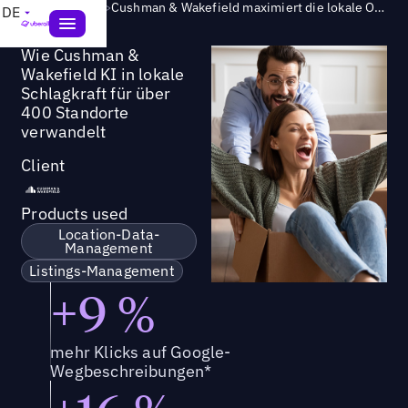
Success Story
>
Cushman & Wakefield maximiert die lokale Online-Sichtbarkeit für über 250 Geschäftsstandorte
DE
Wie Cushman &
Wakefield KI in lokale
Schlagkraft für über
400 Standorte
verwandelt
Client
Products used
Location-Data-
Management
Listings-Management
+9 %
mehr Klicks auf Google-
Wegbeschreibungen*