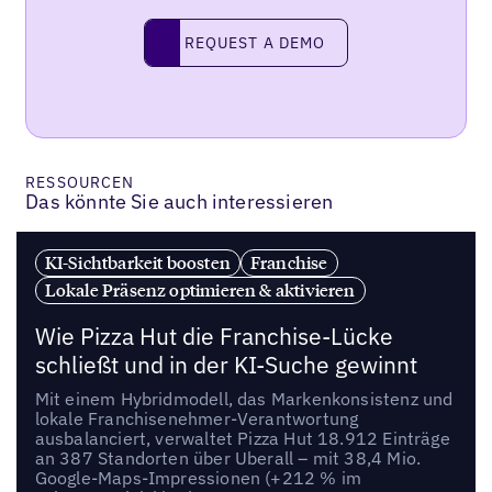
REQUEST A DEMO
request a demo
RESSOURCEN
Das könnte Sie auch interessieren
KI-Sichtbarkeit boosten
Franchise
Lokale Präsenz optimieren & aktivieren
Wie Pizza Hut die Franchise-Lücke
schließt und in der KI-Suche gewinnt
Mit einem Hybridmodell, das Markenkonsistenz und
lokale Franchisenehmer-Verantwortung
ausbalanciert, verwaltet Pizza Hut 18.912 Einträge
an 387 Standorten über Uberall – mit 38,4 Mio.
Google-Maps-Impressionen (+212 % im