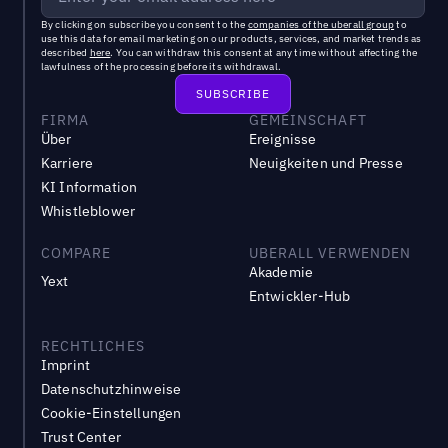
By clicking on subscribe you consent to the
companies of the uberall group
to
use this data for email marketing on our products, services, and market trends as
described
here
. You can withdraw this consent at any time without affecting the
lawfulness of the processing before its withdrawal.
FIRMA
GEMEINSCHAFT
Über
Ereignisse
Karriere
Neuigkeiten und Presse
KI Information
Whistleblower
COMPARE
UBERALL VERWENDEN
Akademie
Yext
Entwickler-Hub
RECHTLICHES
Imprint
Datenschutzhinweise
Cookie-Einstellungen
Trust Center