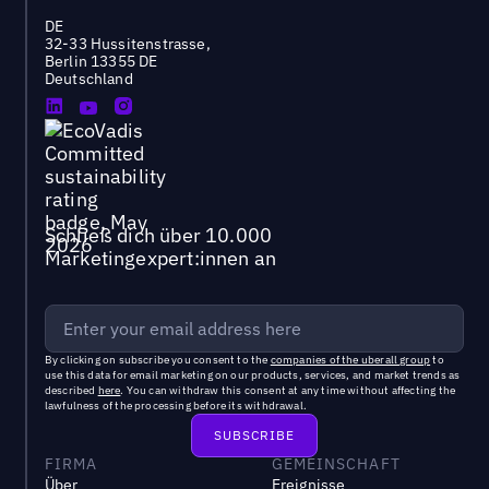
DE
32-33 Hussitenstrasse,
Berlin 13355 DE
Deutschland
Schließ dich über 10.000
Marketingexpert:innen an
By clicking on subscribe you consent to the
companies of the uberall group
to
use this data for email marketing on our products, services, and market trends as
described
here
. You can withdraw this consent at any time without affecting the
lawfulness of the processing before its withdrawal.
FIRMA
GEMEINSCHAFT
Über
Ereignisse