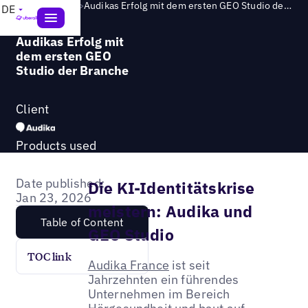
Success Story
>
Audikas Erfolg mit dem ersten GEO Studio der Branche
DE
Audikas Erfolg mit
dem ersten GEO
Studio der Branche
Client
Products used
Date published:
Die KI-Identitätskrise
Jan 23, 2026
meistern: Audika und
Table of Content
GEO Studio
TOC link
Audika France
ist seit
Jahrzehnten ein führendes
Unternehmen im Bereich