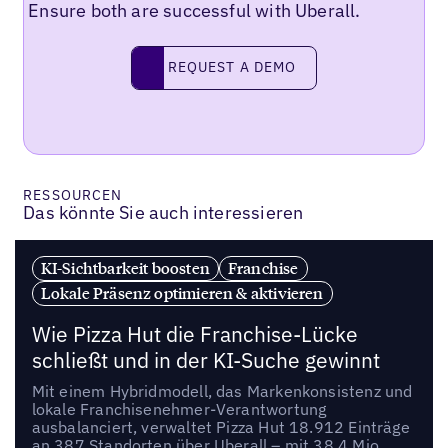
Ensure both are successful with Uberall.
REQUEST A DEMO
request a demo
RESSOURCEN
Das könnte Sie auch interessieren
KI-Sichtbarkeit boosten
Franchise
Lokale Präsenz optimieren & aktivieren
Wie Pizza Hut die Franchise-Lücke
schließt und in der KI-Suche gewinnt
Mit einem Hybridmodell, das Markenkonsistenz und
lokale Franchisenehmer-Verantwortung
ausbalanciert, verwaltet Pizza Hut 18.912 Einträge
an 387 Standorten über Uberall – mit 38,4 Mio.