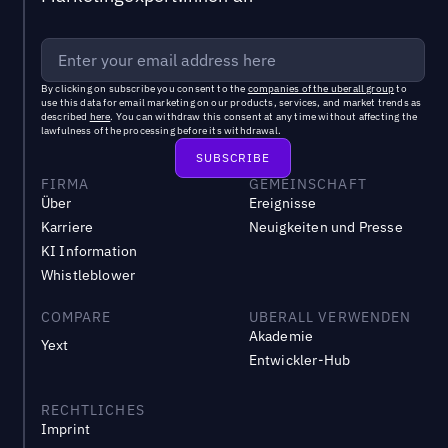
By clicking on subscribe you consent to the
companies of the uberall group
to
use this data for email marketing on our products, services, and market trends as
described
here
. You can withdraw this consent at any time without affecting the
lawfulness of the processing before its withdrawal.
FIRMA
GEMEINSCHAFT
Über
Ereignisse
Karriere
Neuigkeiten und Presse
KI Information
Whistleblower
COMPARE
UBERALL VERWENDEN
Akademie
Yext
Entwickler-Hub
RECHTLICHES
Imprint