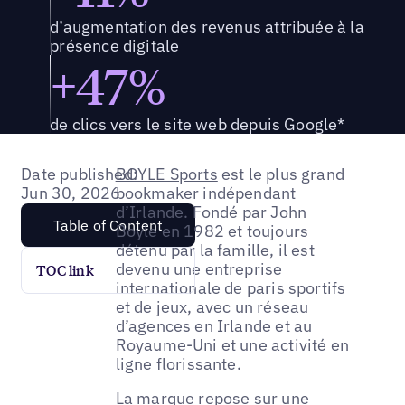
d’augmentation des revenus attribuée à la
présence digitale
+47%
de clics vers le site web depuis Google*
Date published:
BOYLE Sports
est le plus grand
Jun 30, 2026
bookmaker indépendant
d’Irlande. Fondé par John
Table of Content
Boyle en 1982 et toujours
détenu par la famille, il est
devenu une entreprise
TOC link
internationale de paris sportifs
et de jeux, avec un réseau
d’agences en Irlande et au
Royaume-Uni et une activité en
ligne florissante.
La marque repose sur une