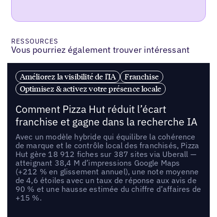
RESSOURCES
Vous pourriez également trouver intéressant
Améliorez la visibilité de l'IA
Franchise
Optimisez & activez votre présence locale
Comment Pizza Hut réduit l’écart
franchise et gagne dans la recherche IA
Avec un modèle hybride qui équilibre la cohérence
de marque et le contrôle local des franchisés, Pizza
Hut gère 18 912 fiches sur 387 sites via Uberall —
atteignant 38,4 M d’impressions Google Maps
(+212 % en glissement annuel), une note moyenne
de 4,6 étoiles avec un taux de réponse aux avis de
90 % et une hausse estimée du chiffre d’affaires de
+15 %.