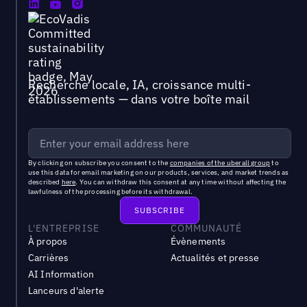
Recherche locale, IA, croissance multi-
établissements — dans votre boîte mail
By clicking on subscribe you consent to the
companies of the uberall group
to
use this data for email marketing on our products, services, and market trends as
described
here
. You can withdraw this consent at any time without affecting the
lawfulness of the processing before its withdrawal.
L'ENTREPRISE
COMMUNAUTÉ
À propos
Évènements
Carrières
Actualités et presse
AI Information
Lanceurs d'alerte