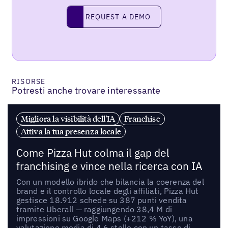
REQUEST A DEMO
request a demo
RISORSE
Potresti anche trovare interessante
Migliora la visibilità dell'IA
Franchise
Attiva la tua presenza locale
Come Pizza Hut colma il gap del
franchising e vince nella ricerca con IA
Con un modello ibrido che bilancia la coerenza del
brand e il controllo locale degli affiliati, Pizza Hut
gestisce 18.912 schede su 387 punti vendita
tramite Uberall — raggiungendo 38,4 M di
impressioni su Google Maps (+212 % YoY), una
valutazione media di 4,6 stelle con un tasso di