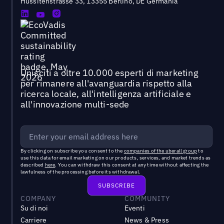
Hussitenstrasse 33, 13355 Berlino, DE Germania
Unisciti a oltre 10.000 esperti di marketing
per rimanere all'avanguardia rispetto alla
ricerca locale, all'intelligenza artificiale e
all'innovazione multi-sede
By clicking on subscribe you consent to the
companies of the uberall group
to
use this data for email marketing on our products, services, and market trends as
described
here
. You can withdraw this consent at any time without affecting the
lawfulness of the processing before its withdrawal.
COMPANY
COMMUNITY
Su di noi
Eventi
Carriere
News & Press