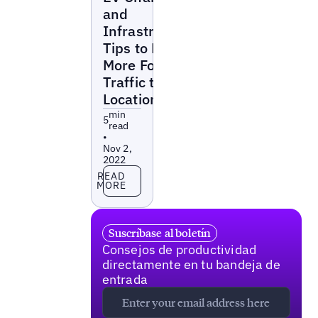
and
Infrastructure:
Tips to Drive
More Foot
Traffic to Your
Location
min
5
read
•
Nov 2,
2022
Read more
READ
MORE
Suscríbase al boletín
Consejos de productividad
directamente en tu bandeja de
entrada