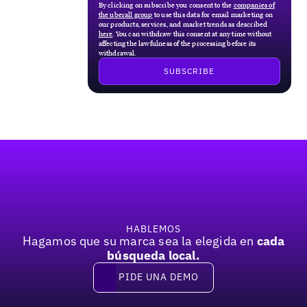
By clicking on subscribe you consent to the
companies of
the uberall group
to use this data for email marketing on
our products, services, and market trends as described
here
. You can withdraw this consent at any time without
affecting the lawfulness of the processing before its
withdrawal.
Pie de página
HABLEMOS
Hagamos que su marca sea la elegida en
cada
búsqueda local.
PIDE UNA DEMO
Pide una demo