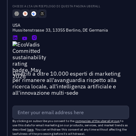
CHIEDI A L'IA UN RIEPILOGO DI QUESTA PAGINA UBERALL
USA
Hussitenstrasse 33, 13355 Berlino, DE Germania
Unisciti a oltre 10.000 esperti di marketing
per rimanere all'avanguardia rispetto alla
ricerca locale, all'intelligenza artificiale e
all'innovazione multi-sede
By clicking on subscribe you consent to the
companies of the uberall group
to
use this data for email marketing on our products, services, and market trends as
described
here
. You can withdraw this consent at any time without affecting the
lawfulness of the processing before its withdrawal.