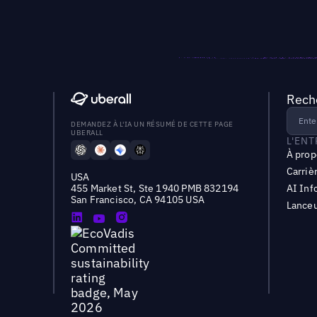
Reche
DEMANDEZ À L'IA UN RÉSUMÉ DE CETTE PAGE
UBERALL
L'EN
À prop
Carriè
USA
455 Market St, Ste 1940 PMB 832194
AI Inf
San Francisco, CA 94105 USA
Lanceu