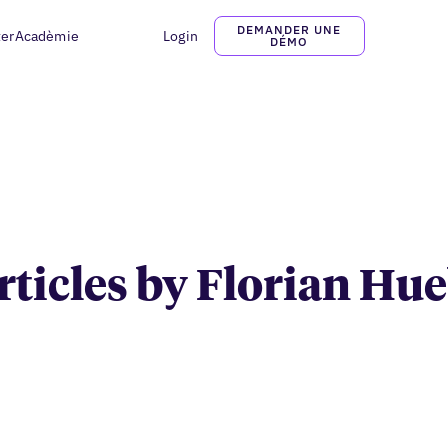
DEMANDER UNE
ter
Acadèmie
Login
Florian Huebner
DÉMO
articles by Florian Hu