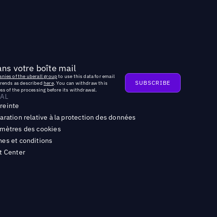
ns votre boîte mail
nies of the uberall group
to use this data for email
trends as described
here
. You can withdraw this
ss of the processing before its withdrawal.
AL
reinte
aration relative à la protection des données
mètres des cookies
es et conditions
t Center