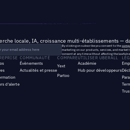
rche locale, IA, croissance multi-établissements — da
By clicking on subscribe you consent to the
compa
marketing on our products, services, and market 
consent at any time without affecting the lawfulne
TREPRISE
COMMUNAUTÉ
COMPARE
UTILISER UBERALL
LÉG
os
Évènements
Académie
Emp
Yext
res
Actualités et presse
Hub pour développeurs
Décl
Partoo
ormation
Para
rs d'alerte
Term
Trus