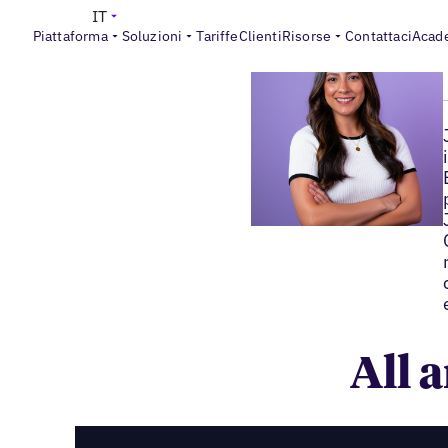
IT
Piattaforma
Soluzioni
Tariffe
Clienti
Risorse
Contattaci
Acad
All 