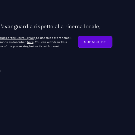
'avanguardia rispetto alla ricerca locale,
nies of the uberall group
to use this data for email
trends as described
here
. You can withdraw this
ss of the processing before its withdrawal.
e