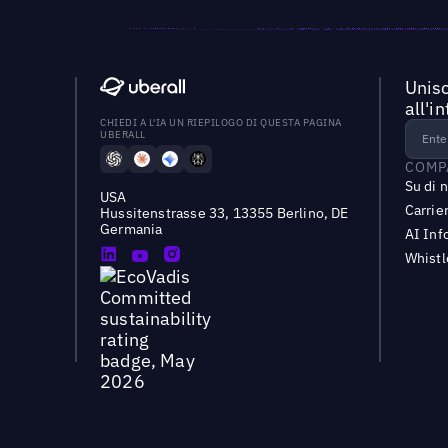
Unisc
all'i
CHIEDI A L'IA UN RIEPILOGO DI QUESTA PAGINA
UBERALL
COMP
Su di 
USA
Carrie
Hussitenstrasse 33, 13355 Berlino, DE
Germania
AI Inf
Whist