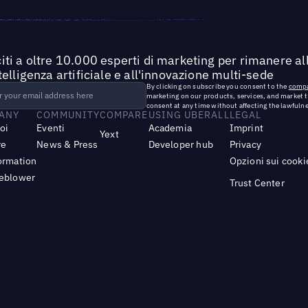
iti a oltre 10.000 esperti di marketing per rimanere all
ntelligenza artificiale e all'innovazione multi-sede
By clicking on subscribe you consent to the
compa
marketing on our products, services, and market 
consent at any time without affecting the lawfulne
ANY
COMMUNITY
COMPARE
USING UBERALL
LEGAL
noi
Eventi
Academia
Imprint
Yext
re
News & Press
Developer hub
Privacy
ormation
Opzioni sui cooki
leblower
Trust Center