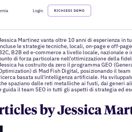
emia
Login
RICHIEDI DEMO
Jessica Martinez
Associate Director of SEO
Jessica Martinez vanta oltre 10 anni di esperienza in tutt
incluse le strategie tecniche, locali, on-page e off-page
B2C, B2B ed e-commerce a livello locale, nazionale e i
punto di forza particolare nell'ottimizzazione della fidel
Jessica ha costruito da zero il programma GEO (Gener
Optimization) di Mad Fish Digital, posizionando il team
ricerca basata sull'intelligenza artificiale. Ha sviluppat
che spaziano dalle reti metalliche ai fusti, dai generi al
e guida il team SEO in tutti gli aspetti di strategia ed e
articles by Jessica Mar