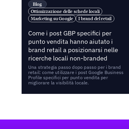
Blog
Ottimizzazione delle schede locali
Marketing su Google
I brand del retail
Come i post GBP specifici per
punto vendita hanno aiutato i
brand retail a posizionarsi nelle
ricerche locali non-branded
Una strategia passo dopo passo per i brand
retail: come utilizzare i post Google Business
Profile specifici per punto vendita per
migliorare la visibilità locale.
Footer