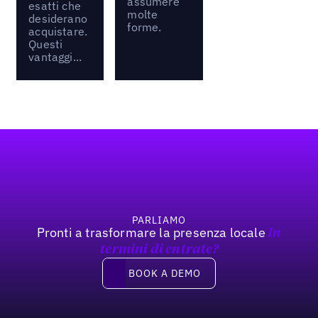
assumere
esatti che
molte
desiderano
forme.
acquistare.
Questi
vantaggi...
Footer
PARLIAMO
Pronti a trasformare la presenza locale
In
termini di entrate?
Book a demo
BOOK A DEMO