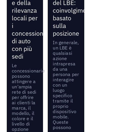
e della
del LBE:
rilevanza
coinvolgimento
locali per
basato
i
sulla
concessionari
posizione
di auto
In generale,
con più
un LBE è
qualsiasi
sedi
azione
intrapresa
Le
da una
concessionarie
persona per
possono
interagire
attingere a
con un
un'ampia
luogo
rete di sedi
specifico
per offrire
tramite il
ai clienti la
proprio
marca, il
dispositivo
modello, il
mobile.
colore e il
Queste
livello di
possono
opzione