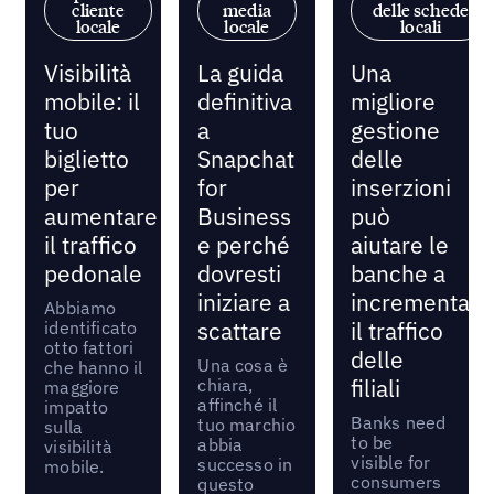
cliente
media
delle schede
locale
locale
locali
Visibilità
La guida
Una
mobile: il
definitiva
migliore
tuo
a
gestione
biglietto
Snapchat
delle
per
for
inserzioni
aumentare
Business
può
il traffico
e perché
aiutare le
pedonale
dovresti
banche a
iniziare a
incrementare
Abbiamo
identificato
scattare
il traffico
otto fattori
delle
Una cosa è
che hanno il
chiara,
filiali
maggiore
affinché il
impatto
Banks need
tuo marchio
sulla
to be
abbia
visibilità
visible for
successo in
mobile.
consumers
questo