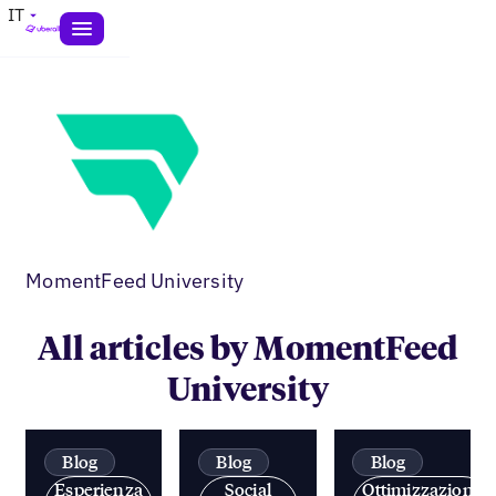
IT
MomentFeed University
All articles by MomentFeed
University
Blog
Blog
Blog
Esperienza
Social
Ottimizzazione