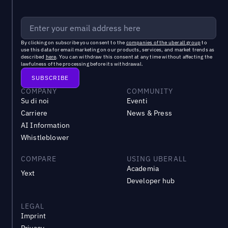
By clicking on subscribe you consent to the
companies of the uberall group
to
use this data for email marketing on our products, services, and market trends as
described
here
. You can withdraw this consent at any time without affecting the
lawfulness of the processing before its withdrawal.
COMPANY
COMMUNITY
Su di noi
Eventi
Carriere
News & Press
AI Information
Whistleblower
COMPARE
USING UBERALL
Academia
Yext
Developer hub
LEGAL
Imprint
Privacy