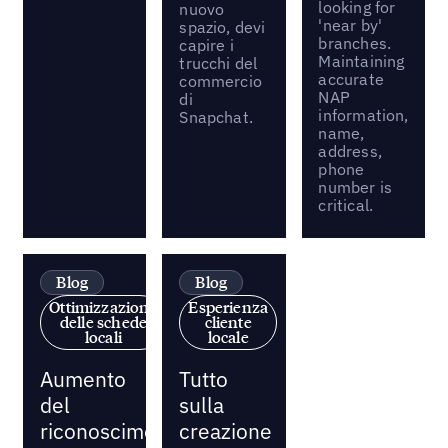
looking for
nuovo
'near by'
spazio, devi
branches.
capire i
Maintaining
trucchi del
accurate
commercio
NAP
di
information‚
Snapchat.
name,
address,
phone
number is
critical.
Blog
Blog
Ottimizzazione
Esperienza
delle schede
cliente
locali
locale
Aumento
Tutto
del
sulla
riconoscimento
creazione