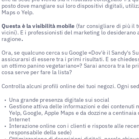
posto dove mangiare sui loro dispositivi digitali, util
Maps o Yelp.
Questa è la visibilità mobile
(far consigliare di più il
vicini). E i professionisti del marketing lo desidera
ragione
.
Ora, se qualcuno cerca su Google «Dov'è il Sandy's Sub
assicurarsi di essere tra i primi risultati. E se chiede
un ottimo panino vegetariano»? Sarai ancora tra le pr
cosa serve per fare la lista?
Controlla alcuni profili online dei tuoi negozi. Ogni s
Una grande presenza digitale sui social
Gestione attiva delle informazioni e dei contenuti 
Yelp, Google, Apple Maps e da dozzine a centinaia di
Internet
Interazione online con i clienti e risposte alle rece
responsabile della sede)
Ottimizzazione di descrizioni digitali, parole chiav