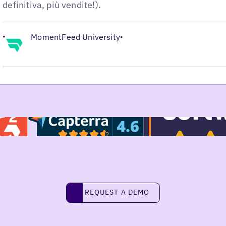
definitiva, più vendite!).
•
MomentFeed University
•
Request a demo
REQUEST A DEMO