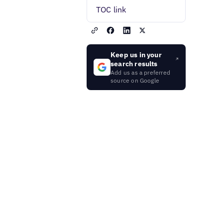
TOC link
Keep us in your
search results
Add us as a preferred
source on Google