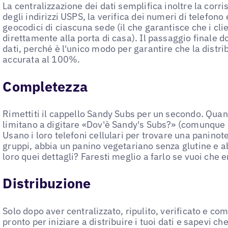
La centralizzazione dei dati semplifica inoltre la cor
degli indirizzi USPS, la verifica dei numeri di telefono 
geocodici di ciascuna sede (il che garantisce che i cli
direttamente alla porta di casa). Il passaggio finale d
dati, perché è l'unico modo per garantire che la distri
accurata al 100%.
Completezza
Rimettiti il cappello Sandy Subs per un secondo. Qua
limitano a digitare «Dov'è Sandy's Subs?» (comunque l
Usano i loro telefoni cellulari per trovare una paninote
gruppi, abbia un panino vegetariano senza glutine e ab
loro quei dettagli? Faresti meglio a farlo se vuoi che e
Distribuzione
Solo dopo aver centralizzato, ripulito, verificato e co
pronto per iniziare a distribuire i tuoi dati e sapevi ch