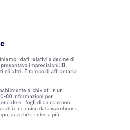
ne
iamo i dati relativi a decine di
00 presentava imprecisioni.
Il
i gli altri. È tempo di affrontarlo
babilmente archiviati in un
 70-80 informazioni per
ndale e i fogli di calcolo non
izzati in un unico data warehouse,
empo, anziché renderla più