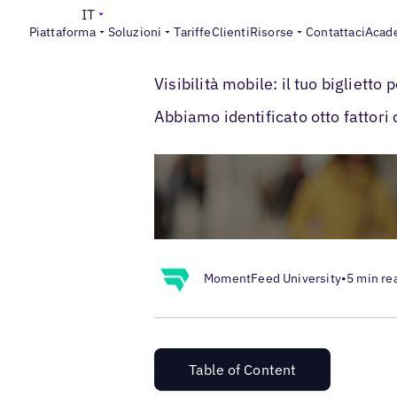
IT
Piattaforma
Soluzioni
Tariffe
Clienti
Risorse
Contattaci
Acad
>
>
Blogs
Esperienza cliente locale
Visibil
Visibilità mobile: il tuo biglietto
Abbiamo identificato otto fattori 
MomentFeed University
•
5 min re
Table of Content