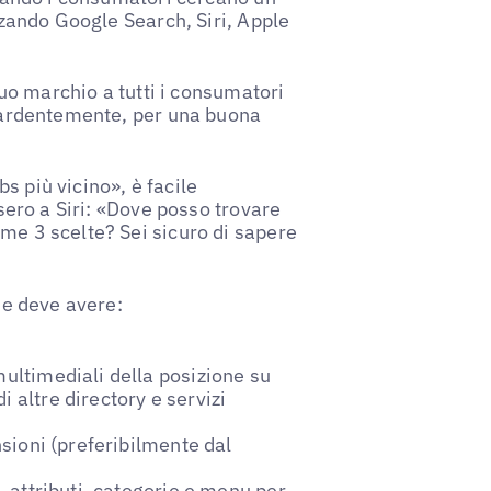
izzando Google Search, Siri, Apple
 tuo marchio a tutti i consumatori
no ardentemente, per una buona
s più vicino», è facile
ssero a Siri: «Dove posso trovare
ime 3 scelte? Sei sicuro di sapere
ede deve avere:
multimediali della posizione su
 altre directory e servizi
nsioni (preferibilmente dal
e, attributi, categorie e menu per