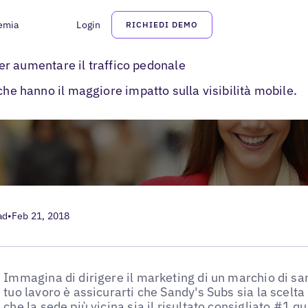
emia
Login
RICHIEDI DEMO
ità mobile per le aziende locali
 per aumentare il traffico pedonale
che hanno il maggiore impatto sulla visibilità mobile.
ad
•
Feb 21, 2018
Immagina di dirigere il marketing di un marchio di sa
tuo lavoro è assicurarti che Sandy's Subs sia la scelta
che la sede più vicina sia il risultato consigliato #1