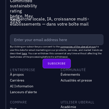
Recherche locale, IA, croissance multi-
établissements — dans votre boîte mail
By clicking on subscribe you consent to the
companies of the uberall group
to
use this data for email marketing on our products, services, and market trends as
described
here
. You can withdraw this consent at any time without affecting the
lawfulness of the processing before its withdrawal.
L'ENTREPRISE
COMMUNAUTÉ
À propos
Évènements
Carrières
Actualités et presse
AI Information
Lanceurs d'alerte
COMPARE
UTILISER UBERALL
Académie
Yext