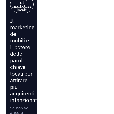
di
marketing
locale
Il
marketing
dei
mobili e
il potere
delle
parole
chiave
locali per
attirare
più
acquirenti
intenzionati
Se non sei
ancora