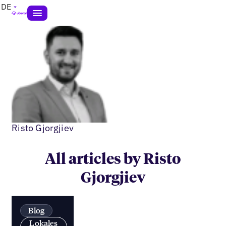
DE
Risto Gjorgjiev
All articles by Risto
Gjorgjiev
Blog
Lokales