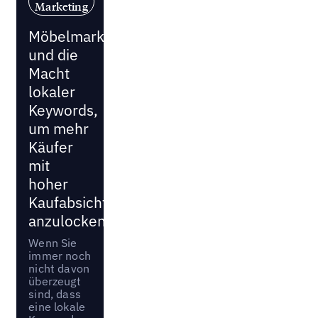
Marketing
Möbelmarketing
und die
Macht
lokaler
Keywords,
um mehr
Käufer
mit
hoher
Kaufabsicht
anzulocken
Wenn Sie
immer noch
nicht davon
überzeugt
sind, dass
eine lokale