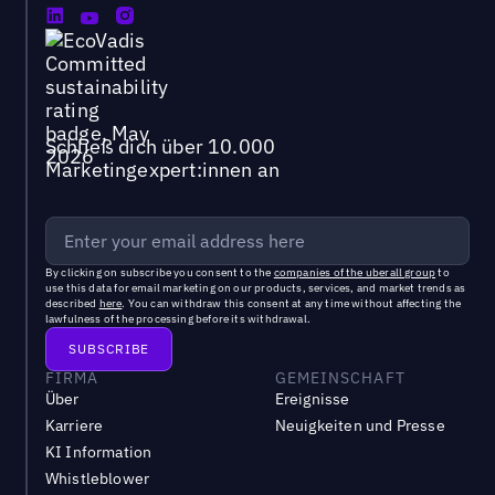
Schließ dich über 10.000
Marketingexpert:innen an
By clicking on subscribe you consent to the
companies of the uberall group
to
use this data for email marketing on our products, services, and market trends as
described
here
. You can withdraw this consent at any time without affecting the
lawfulness of the processing before its withdrawal.
FIRMA
GEMEINSCHAFT
Über
Ereignisse
Karriere
Neuigkeiten und Presse
KI Information
Whistleblower