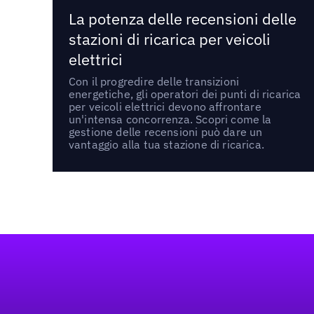
La potenza delle recensioni delle
stazioni di ricarica per veicoli
elettrici
Con il progredire delle transizioni
energetiche, gli operatori dei punti di ricarica
per veicoli elettrici devono affrontare
un'intensa concorrenza. Scopri come la
gestione delle recensioni può dare un
vantaggio alla tua stazione di ricarica.
Footer