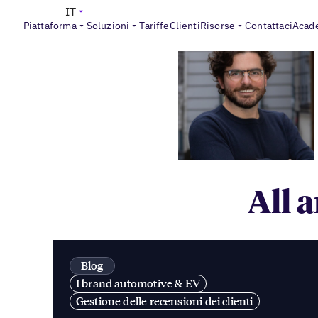
IT
Piattaforma
Soluzioni
Tariffe
Clienti
Risorse
Contattaci
Acad
All 
Blog
I brand automotive & EV
Gestione delle recensioni dei clienti