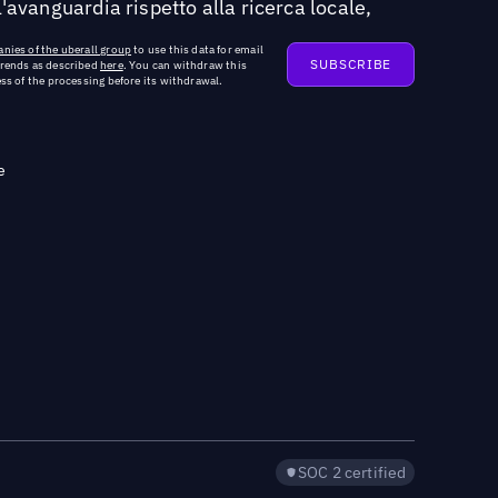
'avanguardia rispetto alla ricerca locale,
nies of the uberall group
to use this data for email
trends as described
here
. You can withdraw this
ss of the processing before its withdrawal.
e
SOC 2 certified