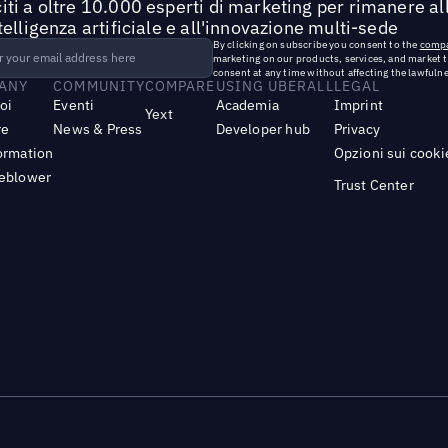
iti a oltre 10.000 esperti di marketing per rimanere all
ntelligenza artificiale e all'innovazione multi-sede
By clicking on subscribe you consent to the
compa
marketing on our products, services, and market 
consent at any time without affecting the lawfulne
ANY
COMMUNITY
COMPARE
USING UBERALL
LEGAL
noi
Eventi
Academia
Imprint
Yext
re
News & Press
Developer hub
Privacy
ormation
Opzioni sui cooki
leblower
Trust Center