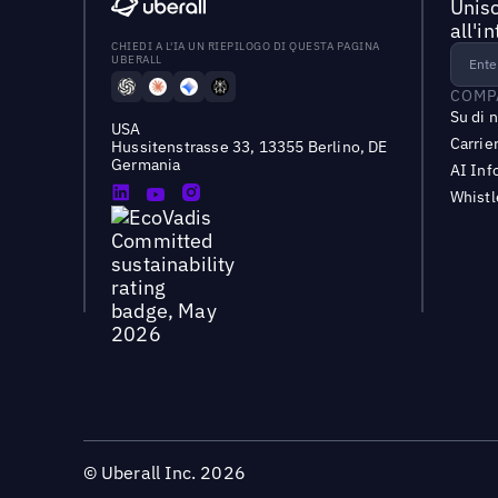
Unisc
all'i
CHIEDI A L'IA UN RIEPILOGO DI QUESTA PAGINA
UBERALL
COMP
Su di 
USA
Carrie
Hussitenstrasse 33, 13355 Berlino, DE
Germania
AI Inf
Whist
©
Uberall Inc.
2026