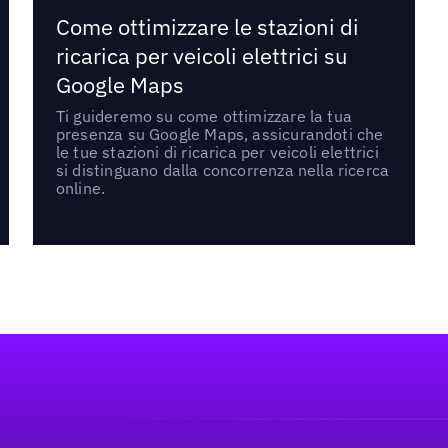
Come ottimizzare le stazioni di
ricarica per veicoli elettrici su
Google Maps
Ti guideremo su come ottimizzare la tua
presenza su Google Maps, assicurandoti che
le tue stazioni di ricarica per veicoli elettrici
si distinguano dalla concorrenza nella ricerca
online.