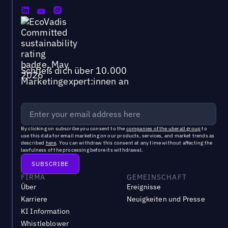
Schließ dich über 10.000
Marketingexpert:innen an
By clicking on subscribe you consent to the
companies of the uberall group
to
use this data for email marketing on our products, services, and market trends as
described
here
. You can withdraw this consent at any time without affecting the
lawfulness of the processing before its withdrawal.
FIRMA
GEMEINSCHAFT
Über
Ereignisse
Karriere
Neuigkeiten und Presse
KI Information
Whistleblower