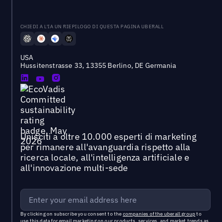
CHIEDI A L'IA UN RIEPILOGO DI QUESTA PAGINA UBERALL
USA
Hussitenstrasse 33, 13355 Berlino, DE Germania
Unisciti a oltre 10.000 esperti di marketing
per rimanere all'avanguardia rispetto alla
ricerca locale, all'intelligenza artificiale e
all'innovazione multi-sede
By clicking on subscribe you consent to the
companies of the uberall group
to
use this data for email marketing on our products, services, and market trends as