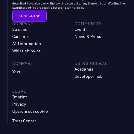
described
here
. You can withdraw this consent at any time without affecting the
lawfulness of the processing before its withdrawal.
COMPANY
COMMUNITY
Su di noi
Eventi
Carriere
News & Press
AI Information
Whistleblower
COMPARE
USING UBERALL
Academia
Yext
Developer hub
LEGAL
Imprint
Privacy
Opzioni sui cookie
Trust Center