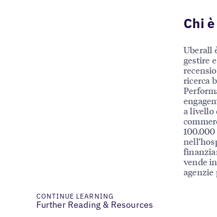
Chi è
Uberall 
gestire e
recensio
ricerca 
Performa
engageme
a livello
commerci
100.000 
nell’hosp
finanziar
vende in
agenzie 
CONTINUE LEARNING
Further Reading & Resources