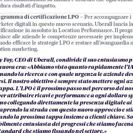
duca risultati d’impatto.
– Per accompagnare i
gramma di certificazione LPO
keter digitali in questo nuovo scenario, Uberall lancia l
tificazione in assoluto in Location Performance. Il pro
nisce alle aziende le competenze necessarie per implem
modo efficace le strategie LPO e restare all’avanguardia 
ation marketing.
 Foy, CEO di Uberall, condivide il suo entusiasmo p
nuova era: «Abbiamo visto quanto rapidamente l’IA
mando la ricerca e con quale urgenza le aziende de
i. Il nostro obiettivo è sempre stato mettere ogni a
appa. L’LPO è il prossimo passo nel percorso dei nos
per attribuire ricavi e performance a ogni dollaro sp
mo collegando direttamente la presenza digitale ai 
aprendo la strada con questo nuovo approccio e st
ando la prossima tappa insieme a clienti chiave. S
bilmente entusiasta dei progressi che stiamo facend
tandard che stiamo fissando nel settore.»