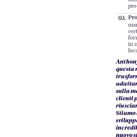
pro
Pro
mar
cer
for
in 
loc
Anthony
questa 
trasfor
adattars
sulla m
clienti 
riuscia
Stiamo 
svilupp
incredi
nuovo s