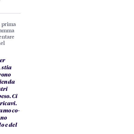
a prima
gramma
entare
nel
er
 stia
vono
zienda
tri
eso. Ci
ricavi.
iamo co-
ono
o e del