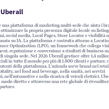
 Uberall
è una piattaforma di marketing multi-sede che aiuta i br
 ottimizzare la propria presenza digitale locale su listing
ni, social media, Local Pages, Store Locator e visibilità n
basata su IA. La piattaforma è costruita attorno a Locati
nce Optimization (LPO), un framework che collega visib
nt, reputazione e conversione a risultati di business mi
 di singola sede. Nel 2026 Uberall gestisce oltre 1,4 milion
ali in tutto il mondo per più di 1.800 clienti e partner, 
utenti della piattaforma. L’azienda serve brand nel retail
itality, nel food and beverage, nella sanità, nei servizi
i, nell’automotive e nella ricarica di veicoli elettrici. Ube
 modo diretto e attraverso una rete globale di rivenditor
partner.