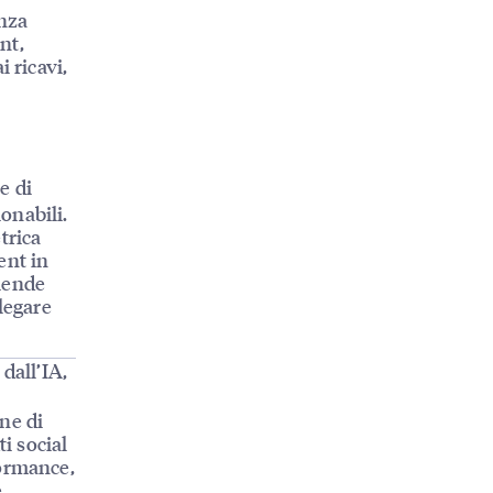
enza
nt,
 ricavi,
e di
ionabili.
trica
ent in
ziende
legare
dall’IA,
ne di
i social
formance,
e