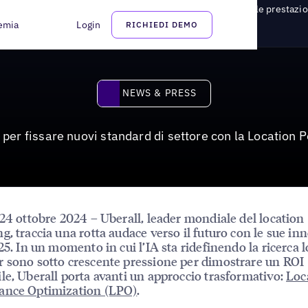
abilire nuovi standard di settore con l'ottimizzazione delle prestazio
emia
Login
RICHIEDI DEMO
News & Press
NEWS & PRESS
per fissare nuovi standard di settore con la Location
 24 ottobre 2024 – Uberall, leader mondiale del location
g, traccia una rotta audace verso il futuro con le sue in
25. In un momento in cui l’IA sta ridefinendo la ricerca lo
 sono sotto crescente pressione per dimostrare un ROI
le, Uberall porta avanti un approccio trasformativo:
Loc
ance Optimization (LPO)
.