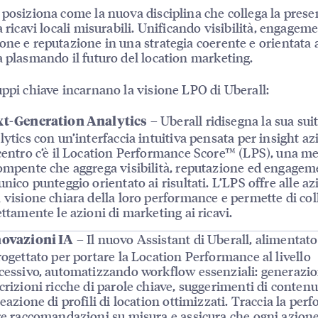
 posiziona come la nuova disciplina che collega la pres
a ricavi locali misurabili. Unificando visibilità, engageme
one e reputazione in una strategia coerente e orientata ai
a plasmando il futuro del location marketing.
uppi chiave incarnano la visione LPO di Uberall:
– Uberall ridisegna la sua suit
t-Generation Analytics
lytics con un’interfaccia intuitiva pensata per insight az
centro c’è il Location Performance Score™ (LPS), una me
ompente che aggrega visibilità, reputazione ed engagem
unico punteggio orientato ai risultati. L’LPS offre alle a
 visione chiara della loro performance e permette di col
ettamente le azioni di marketing ai ricavi.
– Il nuovo Assistant di Uberall, alimentato 
ovazioni IA
rogettato per portare la Location Performance al livello
cessivo, automatizzando workflow essenziali: generazio
crizioni ricche di parole chiave, suggerimenti di contenut
reazione di profili di location ottimizzati. Traccia la per
re raccomandazioni su misura e assicura che ogni azion