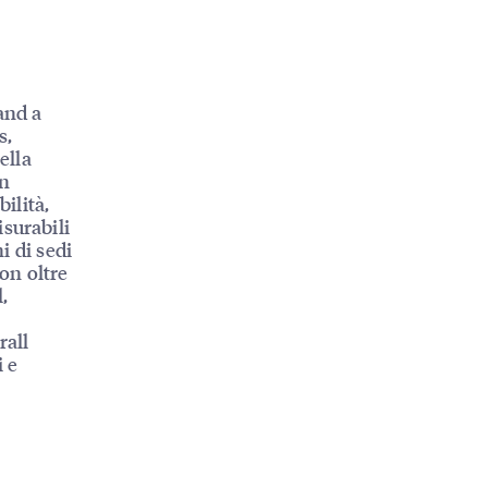
and a
s,
ella
on
ilità,
surabili
i di sedi
con oltre
,
rall
i e