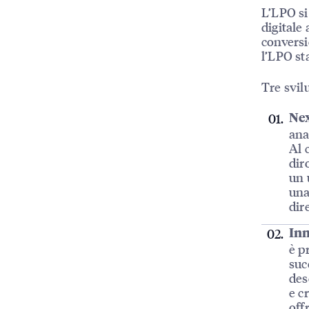
L’LPO si
digitale 
conversi
l’LPO st
Tre svil
Nex
ana
Al 
dir
un 
una
dir
Inn
è p
suc
des
e c
off