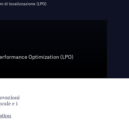
ni di localizzazione (LPO)
 Performance Optimization (LPO)
novazioni
cale e i
ation