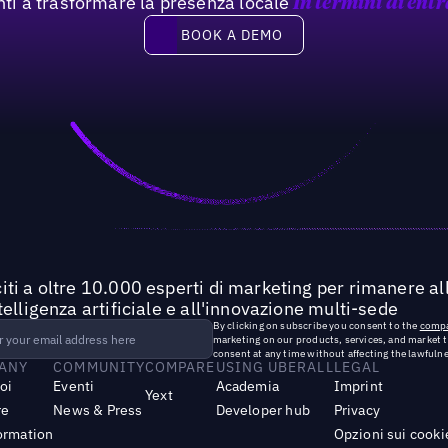
nti a trasformare la presenza locale
In termini di entr
Book a demo
BOOK A DEMO
iti a oltre 10.000 esperti di marketing per rimanere all
ntelligenza artificiale e all'innovazione multi-sede
By clicking on subscribe you consent to the
compa
marketing on our products, services, and market 
consent at any time without affecting the lawfulne
ANY
COMMUNITY
COMPARE
USING UBERALL
LEGAL
noi
Eventi
Academia
Imprint
Yext
re
News & Press
Developer hub
Privacy
ormation
Opzioni sui cooki