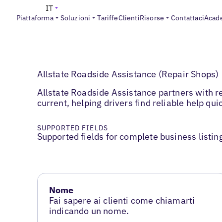
IT
Piattaforma
Soluzioni
Tariffe
Clienti
Risorse
Contattaci
Acad
Allstate Roadside Assistance (Repair Shops)
Allstate Roadside Assistance partners with r
current, helping drivers find reliable help qu
SUPPORTED FIELDS
Supported fields for complete business listin
Nome
Fai sapere ai clienti come chiamarti
indicando un nome.