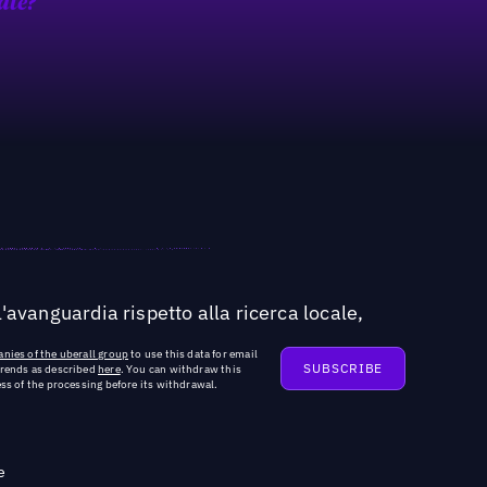
ate?
'avanguardia rispetto alla ricerca locale,
nies of the uberall group
to use this data for email
trends as described
here
. You can withdraw this
ss of the processing before its withdrawal.
e