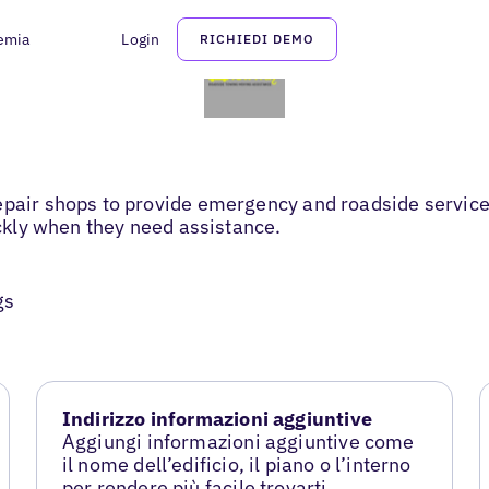
emia
Login
RICHIEDI DEMO
epair shops to provide emergency and roadside services
ickly when they need assistance.
gs
Indirizzo informazioni aggiuntive
Aggiungi informazioni aggiuntive come
il nome dell’edificio, il piano o l’interno
per rendere più facile trovarti.