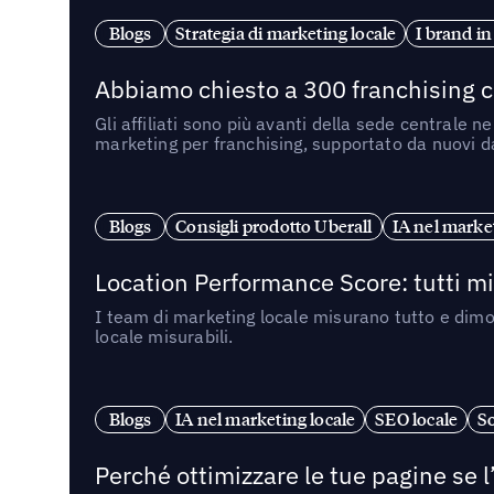
Blogs
Strategia di marketing locale
I brand in
Abbiamo chiesto a 300 franchising ch
Gli affiliati sono più avanti della sede centrale 
marketing per franchising, supportato da nuovi da
Blogs
Consigli prodotto Uberall
IA nel market
Location Performance Score: tutti m
I team di marketing locale misurano tutto e dimo
locale misurabili.
Blogs
IA nel marketing locale
SEO locale
So
Perché ottimizzare le tue pagine se l