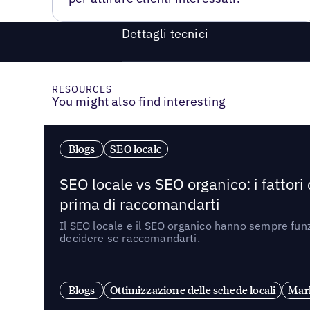
Dettagli tecnici
RESOURCES
You might also find interesting
Blogs
SEO locale
SEO locale vs SEO organico: i fattori
prima di raccomandarti
Il SEO locale e il SEO organico hanno sempre funz
decidere se raccomandarti.
Blogs
Ottimizzazione delle schede locali
Mark