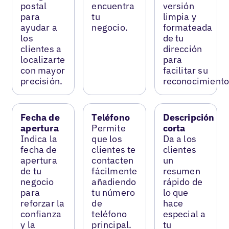
postal
encuentra
versión
para
tu
limpia y
ayudar a
negocio.
formateada
los
de tu
clientes a
dirección
localizarte
para
con mayor
facilitar su
precisión.
reconocimiento
Fecha de
Teléfono
Descripción
apertura
Permite
corta
Indica la
que los
Da a los
fecha de
clientes te
clientes
apertura
contacten
un
de tu
fácilmente
resumen
negocio
añadiendo
rápido de
para
tu número
lo que
reforzar la
de
hace
confianza
teléfono
especial a
y la
principal.
tu