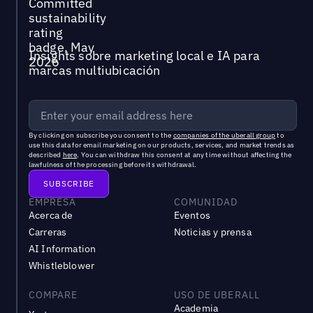
Insights sobre marketing local e IA para
marcas multiubicación
By clicking on subscribe you consent to the
companies of the uberall group
to
use this data for email marketing on our products, services, and market trends as
described
here
. You can withdraw this consent at any time without affecting the
lawfulness of the processing before its withdrawal.
EMPRESA
COMUNIDAD
Acerca de
Eventos
Carreras
Noticias y prensa
AI Information
Whistleblower
COMPARE
USO DE UBERALL
Academia