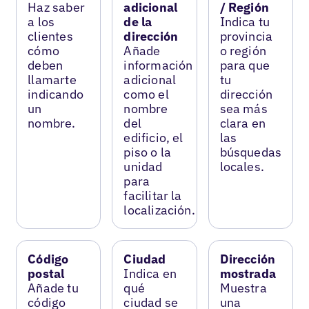
Haz saber
adicional
/ Región
a los
de la
Indica tu
clientes
dirección
provincia
cómo
Añade
o región
deben
información
para que
llamarte
adicional
tu
indicando
como el
dirección
un
nombre
sea más
nombre.
del
clara en
edificio, el
las
piso o la
búsquedas
unidad
locales.
para
facilitar la
localización.
Código
Ciudad
Dirección
postal
Indica en
mostrada
Añade tu
qué
Muestra
código
ciudad se
una