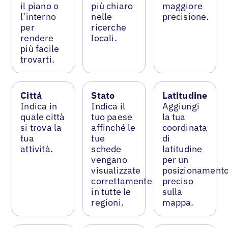
il piano o
più chiaro
maggiore
l’interno
nelle
precisione.
per
ricerche
rendere
locali.
più facile
trovarti.
Cittá
Stato
Latitudine
Indica in
Indica il
Aggiungi
quale città
tuo paese
la tua
si trova la
affinché le
coordinata
tua
tue
di
attività.
schede
latitudine
vengano
per un
visualizzate
posizionament
correttamente
preciso
in tutte le
sulla
regioni.
mappa.