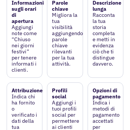
Informazioni
Parole
Descrizione
sugli orari
chiave
lunga
di
Migliora la
Racconta
apertura
tua
la tua
Aggiungi
visibilità
storia
note come
aggiungendo
completa
“Chiuso
parole
e metti in
nei giorni
chiave
evidenza
festivi”
rilevanti
ciò che ti
per tenere
per la tua
distingue
informati i
attività.
davvero.
clienti.
Attribuzione
Profili
Opzioni di
Indica chi
social
pagamento
ha fornito
Aggiungi i
Indica i
o
tuoi profili
metodi di
verificato i
social per
pagamento
dati della
permettere
accettati
tua
ai clienti
per