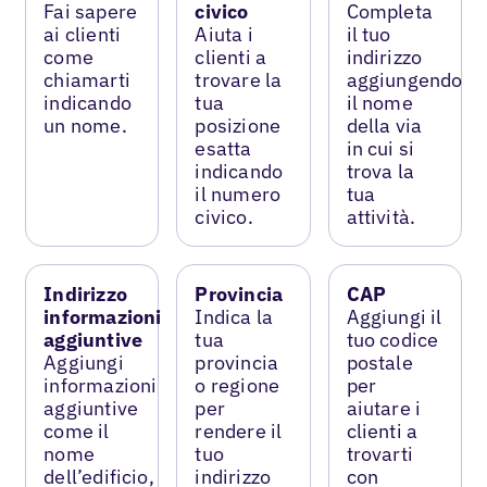
Fai sapere
civico
Completa
ai clienti
Aiuta i
il tuo
come
clienti a
indirizzo
chiamarti
trovare la
aggiungendo
indicando
tua
il nome
un nome.
posizione
della via
esatta
in cui si
indicando
trova la
il numero
tua
civico.
attività.
Indirizzo
Provincia
CAP
informazioni
Indica la
Aggiungi il
aggiuntive
tua
tuo codice
Aggiungi
provincia
postale
informazioni
o regione
per
aggiuntive
per
aiutare i
come il
rendere il
clienti a
nome
tuo
trovarti
dell’edificio,
indirizzo
con