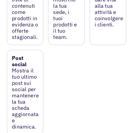
contenuti
la tua
alla tua
come
sede, i
attività e
prodotti in
tuoi
coinvolgere
evidenza o
prodotti e
i clienti.
offerte
il tuo
stagionali.
team.
Post
social
Mostra il
tuo ultimo
post sui
social per
mantenere
la tua
scheda
aggiornata
e
dinamica.