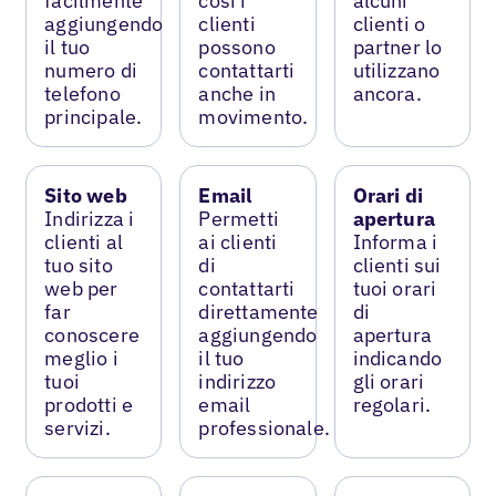
facilmente
così i
alcuni
aggiungendo
clienti
clienti o
il tuo
possono
partner lo
numero di
contattarti
utilizzano
telefono
anche in
ancora.
principale.
movimento.
Sito web
Email
Orari di
Indirizza i
Permetti
apertura
clienti al
ai clienti
Informa i
tuo sito
di
clienti sui
web per
contattarti
tuoi orari
far
direttamente
di
conoscere
aggiungendo
apertura
meglio i
il tuo
indicando
tuoi
indirizzo
gli orari
prodotti e
email
regolari.
servizi.
professionale.