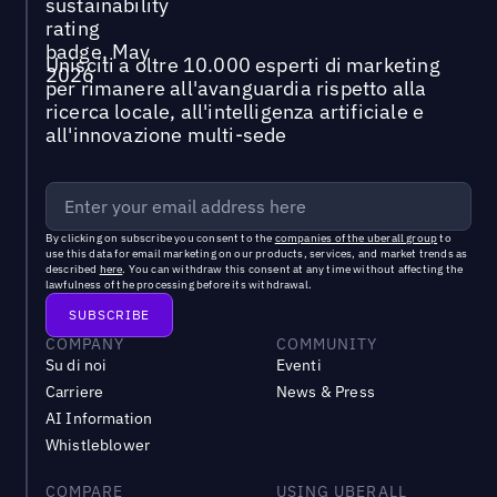
Unisciti a oltre 10.000 esperti di marketing
per rimanere all'avanguardia rispetto alla
ricerca locale, all'intelligenza artificiale e
all'innovazione multi-sede
By clicking on subscribe you consent to the
companies of the uberall group
to
use this data for email marketing on our products, services, and market trends as
described
here
. You can withdraw this consent at any time without affecting the
lawfulness of the processing before its withdrawal.
COMPANY
COMMUNITY
Su di noi
Eventi
Carriere
News & Press
AI Information
Whistleblower
COMPARE
USING UBERALL