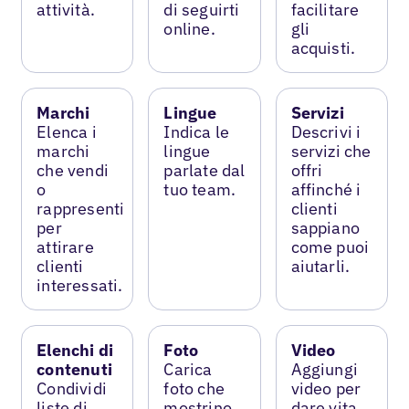
attività.
di seguirti
facilitare
online.
gli
acquisti.
Marchi
Lingue
Servizi
Elenca i
Indica le
Descrivi i
marchi
lingue
servizi che
che vendi
parlate dal
offri
o
tuo team.
affinché i
rappresenti
clienti
per
sappiano
attirare
come puoi
clienti
aiutarli.
interessati.
Elenchi di
Foto
Video
contenuti
Carica
Aggiungi
Condividi
foto che
video per
liste di
mostrino
dare vita