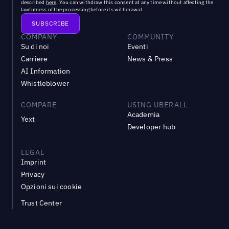
described
here
. You can withdraw this consent at any time without affecting the
lawfulness of the processing before its withdrawal.
COMPANY
COMMUNITY
Su di noi
Eventi
Carriere
News & Press
AI Information
Whistleblower
COMPARE
USING UBERALL
Academia
Yext
Developer hub
LEGAL
Imprint
Privacy
Opzioni sui cookie
Trust Center