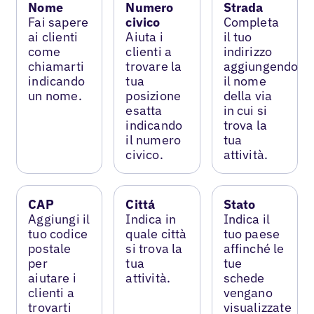
Nome
Numero
Strada
Fai sapere
civico
Completa
ai clienti
Aiuta i
il tuo
come
clienti a
indirizzo
chiamarti
trovare la
aggiungendo
indicando
tua
il nome
un nome.
posizione
della via
esatta
in cui si
indicando
trova la
il numero
tua
civico.
attività.
CAP
Cittá
Stato
Aggiungi il
Indica in
Indica il
tuo codice
quale città
tuo paese
postale
si trova la
affinché le
per
tua
tue
aiutare i
attività.
schede
clienti a
vengano
trovarti
visualizzate