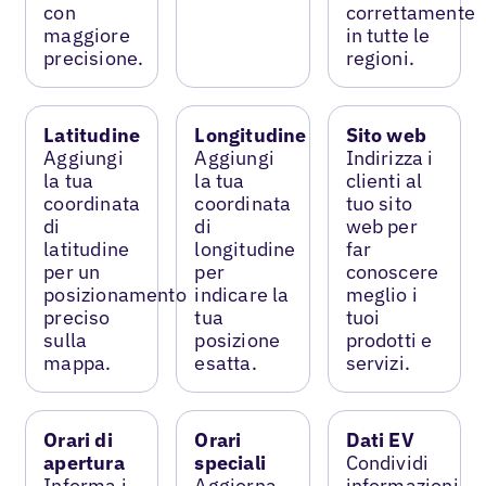
con
correttamente
maggiore
in tutte le
precisione.
regioni.
Latitudine
Longitudine
Sito web
Aggiungi
Aggiungi
Indirizza i
la tua
la tua
clienti al
coordinata
coordinata
tuo sito
di
di
web per
latitudine
longitudine
far
per un
per
conoscere
posizionamento
indicare la
meglio i
preciso
tua
tuoi
sulla
posizione
prodotti e
mappa.
esatta.
servizi.
Orari di
Orari
Dati EV
apertura
speciali
Condividi
Informa i
Aggiorna
informazioni