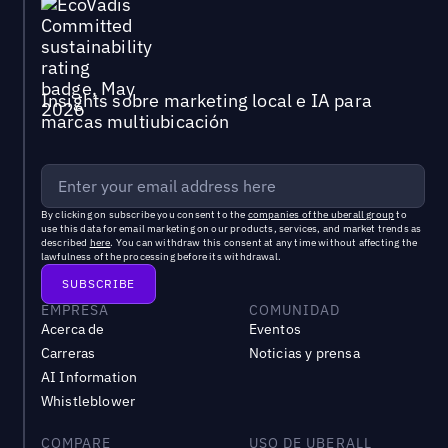
Insights sobre marketing local e IA para
marcas multiubicación
By clicking on subscribe you consent to the
companies of the uberall group
to
use this data for email marketing on our products, services, and market trends as
described
here
. You can withdraw this consent at any time without affecting the
lawfulness of the processing before its withdrawal.
EMPRESA
COMUNIDAD
Acerca de
Eventos
Carreras
Noticias y prensa
AI Information
Whistleblower
COMPARE
USO DE UBERALL