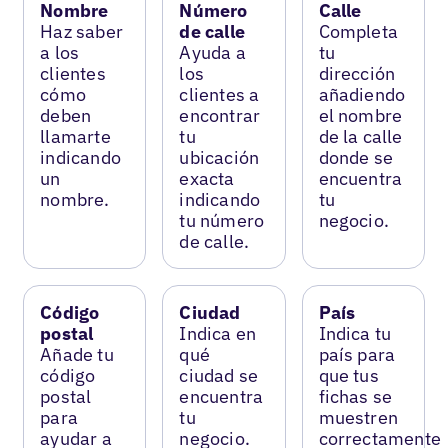
Nombre
Número
Calle
Haz saber
de calle
Completa
a los
Ayuda a
tu
clientes
los
dirección
cómo
clientes a
añadiendo
deben
encontrar
el nombre
llamarte
tu
de la calle
indicando
ubicación
donde se
un
exacta
encuentra
nombre.
indicando
tu
tu número
negocio.
de calle.
Código
Ciudad
País
postal
Indica en
Indica tu
Añade tu
qué
país para
código
ciudad se
que tus
postal
encuentra
fichas se
para
tu
muestren
ayudar a
negocio.
correctamente