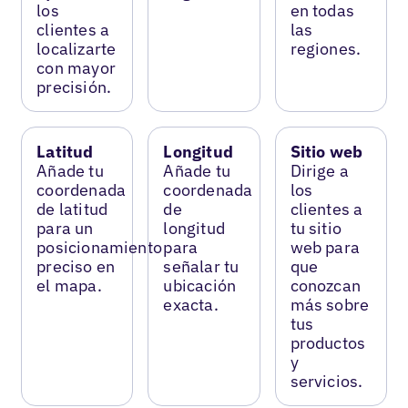
los
en todas
clientes a
las
localizarte
regiones.
con mayor
precisión.
Latitud
Longitud
Sitio web
Añade tu
Añade tu
Dirige a
coordenada
coordenada
los
de latitud
de
clientes a
para un
longitud
tu sitio
posicionamiento
para
web para
preciso en
señalar tu
que
el mapa.
ubicación
conozcan
exacta.
más sobre
tus
productos
y
servicios.