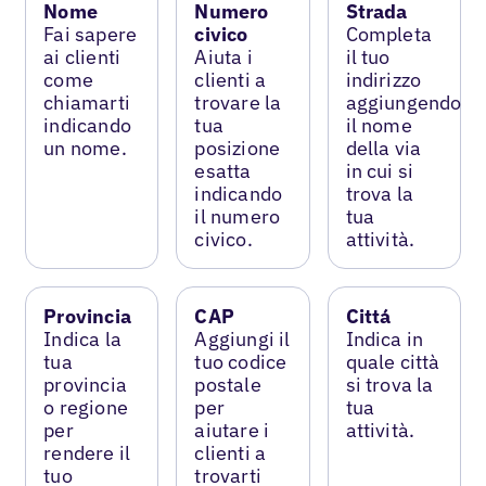
Nome
Numero
Strada
Fai sapere
civico
Completa
ai clienti
Aiuta i
il tuo
come
clienti a
indirizzo
chiamarti
trovare la
aggiungendo
indicando
tua
il nome
un nome.
posizione
della via
esatta
in cui si
indicando
trova la
il numero
tua
civico.
attività.
Provincia
CAP
Cittá
Indica la
Aggiungi il
Indica in
tua
tuo codice
quale città
provincia
postale
si trova la
o regione
per
tua
per
aiutare i
attività.
rendere il
clienti a
tuo
trovarti