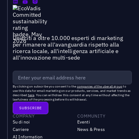
Unisciti a oltre 10.000 esperti di marketing
per rimanere all'avanguardia rispetto alla
ricerca locale, all'intelligenza artificiale e
all'innovazione multi-sede
By clicking on subscribe you consent to the
companies of the uberall group
to
use this data for email marketing on our products, services, and market trends as
described
here
. You can withdraw this consent at any time without affecting the
lawfulness of the processing before its withdrawal.
COMPANY
COMMUNITY
Su di noi
Eventi
Carriere
News & Press
AI Information