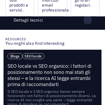
tuoi
indirizzo
gli orari
prodotti e
email
regolari.
servizi.
professionale.
Dettagli tecnici
RESOURCES
You might also find interesting
Blogs
SEO locale
SEO locale vs SEO organico: i fattori di
posizionamento non sono mai stati gli
stessi – e la ricerca AI legge entrambi
prima di raccomandarti
Il SEO locale e il SEO organico hanno sempre
funzionato con fattori di posizionamento diversi. La
ricerca AI non sceglie una parte – legge entrambi
prima di decidere se raccomandarti.