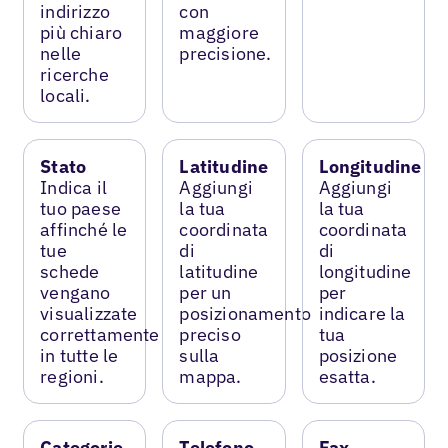
indirizzo
con
più chiaro
maggiore
nelle
precisione.
ricerche
locali.
Stato
Latitudine
Longitudine
Indica il
Aggiungi
Aggiungi
tuo paese
la tua
la tua
affinché le
coordinata
coordinata
tue
di
di
schede
latitudine
longitudine
vengano
per un
per
visualizzate
posizionamento
indicare la
correttamente
preciso
tua
in tutte le
sulla
posizione
regioni.
mappa.
esatta.
Categorie
Telefono
Fax