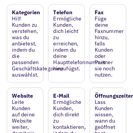
Kategorien
Telefon
Fax
Hilf
Ermögliche
Füge
Kunden zu
Kunden,
deine
verstehen,
dich leicht
Faxnummer
was du
zu
hinzu,
anbietest,
erreichen,
falls
indem du
indem du
Kunden
die
deine
oder
passenden
Haupttelefonnummer
Partner
Geschäftskategorien
hinzufügst.
sie noch
auswählst.
nutzen.
Website
E-Mail
Öffnungszeite
Leite
Ermögliche
Lass
Kunden
Kunden,
Kunden
auf deine
dich direkt
wissen,
Website
zu
wann du
weiter,
kontaktieren,
geöffnet