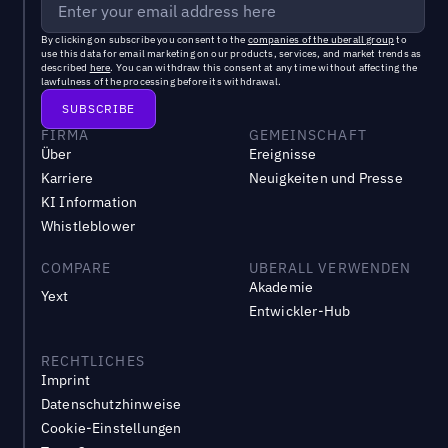
By clicking on subscribe you consent to the
companies of the uberall group
to
use this data for email marketing on our products, services, and market trends as
described
here
. You can withdraw this consent at any time without affecting the
lawfulness of the processing before its withdrawal.
FIRMA
GEMEINSCHAFT
Über
Ereignisse
Karriere
Neuigkeiten und Presse
KI Information
Whistleblower
COMPARE
UBERALL VERWENDEN
Akademie
Yext
Entwickler-Hub
RECHTLICHES
Imprint
Datenschutzhinweise
Cookie-Einstellungen