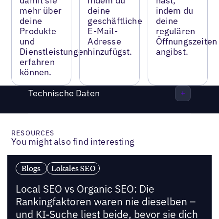
damit sie
indem du
hast,
mehr über
deine
indem du
deine
geschäftliche
deine
Produkte
E-Mail-
regulären
und
Adresse
Öffnungszeiten
Dienstleistungen
hinzufügst.
angibst.
erfahren
können.
Technische Daten
RESOURCES
You might also find interesting
Blogs
Lokales SEO
Local SEO vs Organic SEO: Die
Rankingfaktoren waren nie dieselben –
und KI-Suche liest beide, bevor sie dich