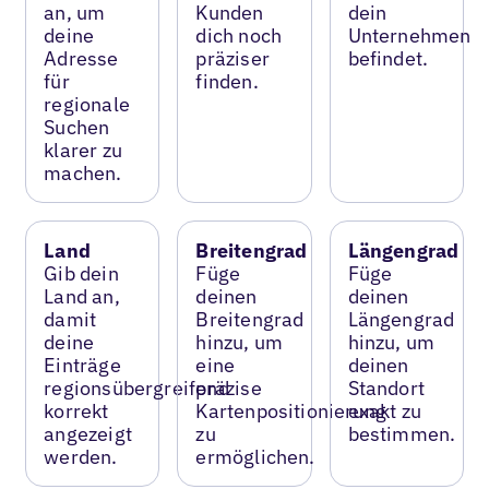
an, um
Kunden
dein
deine
dich noch
Unternehmen
Adresse
präziser
befindet.
für
finden.
regionale
Suchen
klarer zu
machen.
Land
Breitengrad
Längengrad
Gib dein
Füge
Füge
Land an,
deinen
deinen
damit
Breitengrad
Längengrad
deine
hinzu, um
hinzu, um
Einträge
eine
deinen
regionsübergreifend
präzise
Standort
korrekt
Kartenpositionierung
exakt zu
angezeigt
zu
bestimmen.
werden.
ermöglichen.