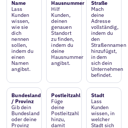
Name
Hausnummer
Straße
Lass
Hilf
Mach
Kunden
Kunden,
deine
wissen,
deinen
Adresse
wie sie
genauen
vollständig,
dich
Standort
indem du
nennen
zu finden,
den
sollen,
indem du
Straßennamen
indem du
deine
hinzufügst,
einen
Hausnummer
in dem
Namen
angibst.
sich dein
angibst.
Unternehmen
befindet.
Bundesland
Postleitzahl
Stadt
/ Provinz
Füge
Lass
Gib dein
deine
Kunden
Bundesland
Postleitzahl
wissen, in
oder deine
hinzu,
welcher
Provinz
damit
Stadt sich