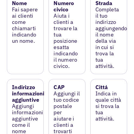
Nome
Numero
Strada
Fai sapere
civico
Completa
ai clienti
Aiuta i
il tuo
come
clienti a
indirizzo
chiamarti
trovare la
aggiungendo
indicando
tua
il nome
un nome.
posizione
della via
esatta
in cui si
indicando
trova la
il numero
tua
civico.
attività.
Indirizzo
CAP
Cittá
informazioni
Aggiungi il
Indica in
aggiuntive
tuo codice
quale città
Aggiungi
postale
si trova la
informazioni
per
tua
aggiuntive
aiutare i
attività.
come il
clienti a
nome
trovarti