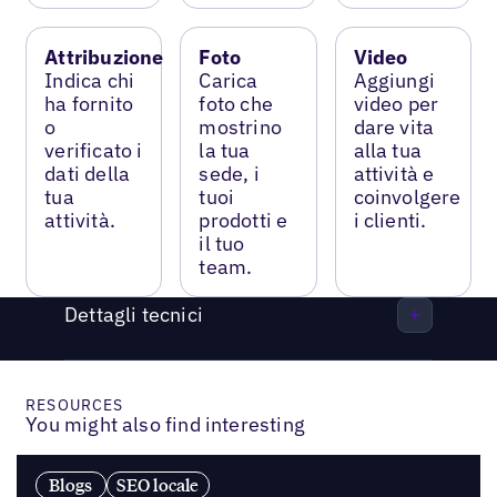
Attribuzione
Foto
Video
Indica chi
Carica
Aggiungi
ha fornito
foto che
video per
o
mostrino
dare vita
verificato i
la tua
alla tua
dati della
sede, i
attività e
tua
tuoi
coinvolgere
attività.
prodotti e
i clienti.
il tuo
team.
Dettagli tecnici
RESOURCES
You might also find interesting
Blogs
SEO locale