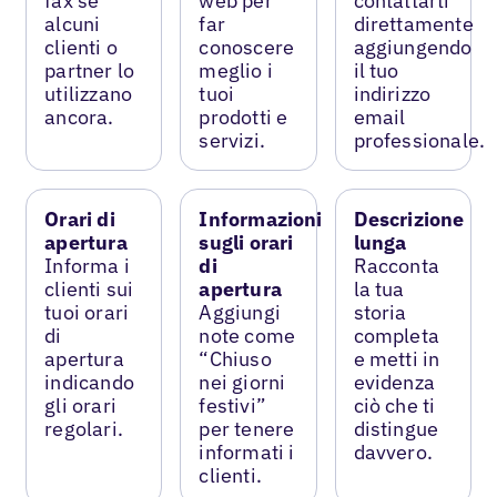
fax se
web per
contattarti
alcuni
far
direttamente
clienti o
conoscere
aggiungendo
partner lo
meglio i
il tuo
utilizzano
tuoi
indirizzo
ancora.
prodotti e
email
servizi.
professionale.
Orari di
Informazioni
Descrizione
apertura
sugli orari
lunga
Informa i
di
Racconta
clienti sui
apertura
la tua
tuoi orari
Aggiungi
storia
di
note come
completa
apertura
“Chiuso
e metti in
indicando
nei giorni
evidenza
gli orari
festivi”
ciò che ti
regolari.
per tenere
distingue
informati i
davvero.
clienti.