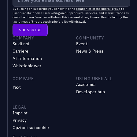
By clicking on subscribe you consent to the
companies of the uberall group
to
use this data for email marketing on our products, services, and market trends as
described
here
. You can withdraw this consent at any time without affecting the
lawfulness of the processing before its withdrawal.
COMPANY
COMMUNITY
Su di noi
Eventi
Carriere
News & Press
AI Information
Whistleblower
COMPARE
USING UBERALL
Academia
Yext
Developer hub
LEGAL
Imprint
Privacy
Opzioni sui cookie