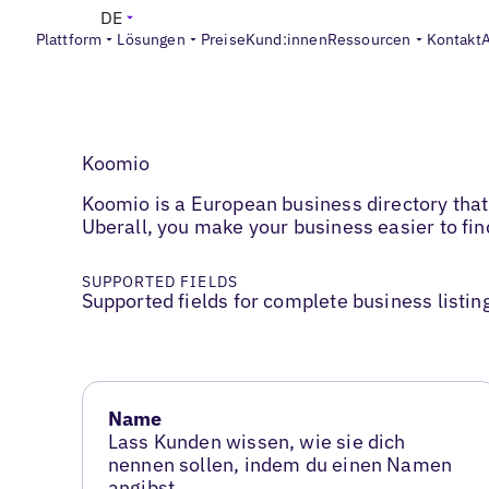
DE
Plattform
Lösungen
Preise
Kund:innen
Ressourcen
Kontakt
Koomio
Koomio is a European business directory that
Uberall, you make your business easier to find
SUPPORTED FIELDS
Supported fields for complete business listin
Name
Lass Kunden wissen, wie sie dich
nennen sollen, indem du einen Namen
angibst.