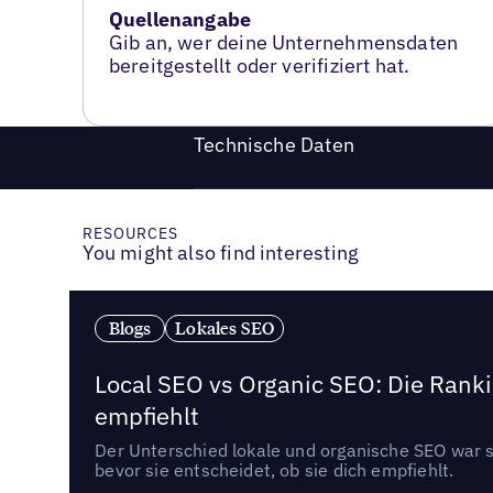
Quellenangabe
Gib an, wer deine Unternehmensdaten
bereitgestellt oder verifiziert hat.
Technische Daten
RESOURCES
You might also find interesting
Blogs
Lokales SEO
Local SEO vs Organic SEO: Die Ranki
empfiehlt
Der Unterschied lokale und organische SEO war sc
bevor sie entscheidet, ob sie dich empfiehlt.