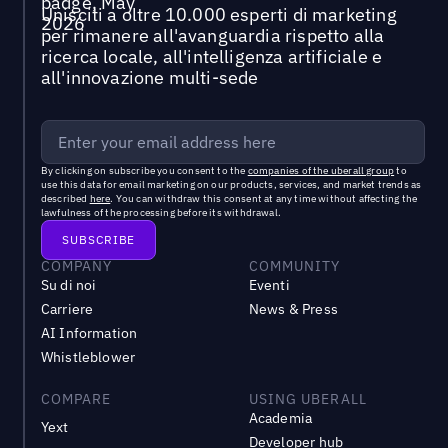
Unisciti a oltre 10.000 esperti di marketing
per rimanere all'avanguardia rispetto alla
ricerca locale, all'intelligenza artificiale e
all'innovazione multi-sede
By clicking on subscribe you consent to the
companies of the uberall group
to
use this data for email marketing on our products, services, and market trends as
described
here
. You can withdraw this consent at any time without affecting the
lawfulness of the processing before its withdrawal.
COMPANY
COMMUNITY
Su di noi
Eventi
Carriere
News & Press
AI Information
Whistleblower
COMPARE
USING UBERALL
Academia
Yext
Developer hub