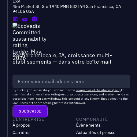
USA
455 Market St, Ste 1940 PMB 832194 San Francisco, CA
94105 USA
Recherche locale, IA, croissance multi-
établissements — dans votre boîte mail
By clicking on subscribe you consent to the
companies of the uberall group
to
use this data for email marketing on our products, services, and market trends as
described
here
. You can withdraw this consent at any time without affecting the
lawfulness of the processing before its withdrawal.
L'ENTREPRISE
COMMUNAUTÉ
À propos
Évènements
Carrières
Actualités et presse