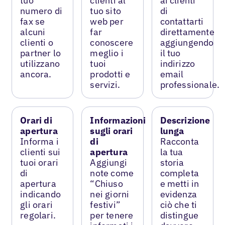
tuo
clienti al
ai clienti
numero di
tuo sito
di
fax se
web per
contattarti
alcuni
far
direttamente
clienti o
conoscere
aggiungendo
partner lo
meglio i
il tuo
utilizzano
tuoi
indirizzo
ancora.
prodotti e
email
servizi.
professionale.
Orari di
Informazioni
Descrizione
apertura
sugli orari
lunga
Informa i
di
Racconta
clienti sui
apertura
la tua
tuoi orari
Aggiungi
storia
di
note come
completa
apertura
“Chiuso
e metti in
indicando
nei giorni
evidenza
gli orari
festivi”
ciò che ti
regolari.
per tenere
distingue