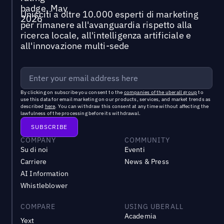
Unisciti a oltre 10.000 esperti di marketing
per rimanere all'avanguardia rispetto alla
ricerca locale, all'intelligenza artificiale e
all'innovazione multi-sede
By clicking on subscribe you consent to the
companies of the uberall group
to
use this data for email marketing on our products, services, and market trends as
described
here
. You can withdraw this consent at any time without affecting the
lawfulness of the processing before its withdrawal.
COMPANY
COMMUNITY
Su di noi
Eventi
Carriere
News & Press
AI Information
Whistleblower
COMPARE
USING UBERALL
Academia
Yext