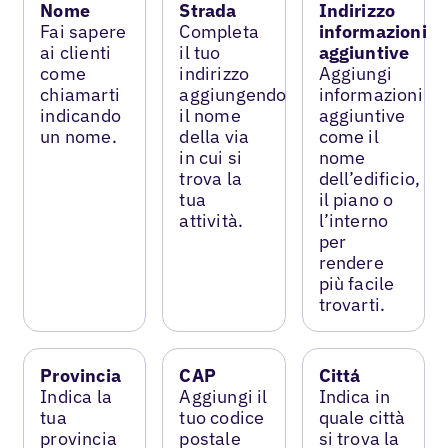
Nome
Strada
Indirizzo
Fai sapere
Completa
informazioni
ai clienti
il tuo
aggiuntive
come
indirizzo
Aggiungi
chiamarti
aggiungendo
informazioni
indicando
il nome
aggiuntive
un nome.
della via
come il
in cui si
nome
trova la
dell’edificio,
tua
il piano o
attività.
l’interno
per
rendere
più facile
trovarti.
Provincia
CAP
Cittá
Indica la
Aggiungi il
Indica in
tua
tuo codice
quale città
provincia
postale
si trova la