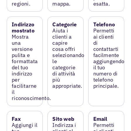
regioni.
mappa.
esatta.
Indirizzo
Categorie
Telefono
mostrato
Aiuta i
Permetti
Mostra
clienti a
ai clienti
una
capire
di
versione
cosa offri
contattarti
pulita e
selezionando
facilmente
formattata
le
aggiungendo
del tuo
categorie
il tuo
indirizzo
di attività
numero di
per
più
telefono
facilitarne
appropriate.
principale.
il
riconoscimento.
Fax
Sito web
Email
Aggiungi il
Indirizza i
Permetti