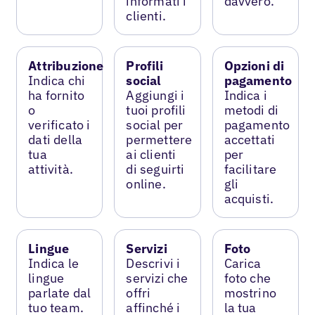
informati i
davvero.
clienti.
Attribuzione
Profili
Opzioni di
Indica chi
social
pagamento
ha fornito
Aggiungi i
Indica i
o
tuoi profili
metodi di
verificato i
social per
pagamento
dati della
permettere
accettati
tua
ai clienti
per
attività.
di seguirti
facilitare
online.
gli
acquisti.
Lingue
Servizi
Foto
Indica le
Descrivi i
Carica
lingue
servizi che
foto che
parlate dal
offri
mostrino
tuo team.
affinché i
la tua