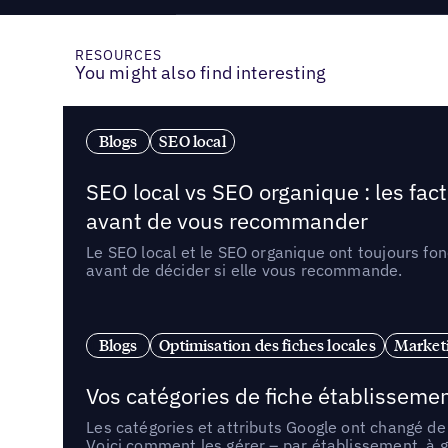
RESOURCES
You might also find interesting
Blogs
SEO local
SEO local vs SEO organique : les fac
avant de vous recommander
Le SEO local et le SEO organique ont toujours fon
avant de décider si elle vous recommande.
Blogs
Optimisation des fiches locales
Marketi
Vos catégories de fiche établissemen
Les catégories et attributs Google ont changé de 
Voici comment les gérer – par établissement, à g