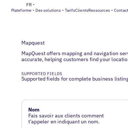
FR
Plateforme
Des solutions
Tarifs
Clients
Ressources
Contac
Mapquest
MapQuest offers mapping and navigation servi
accurate, helping customers find your location
SUPPORTED FIELDS
Supported fields for complete business listin
Nom
Fais savoir aux clients comment
t’appeler en indiquant un nom.