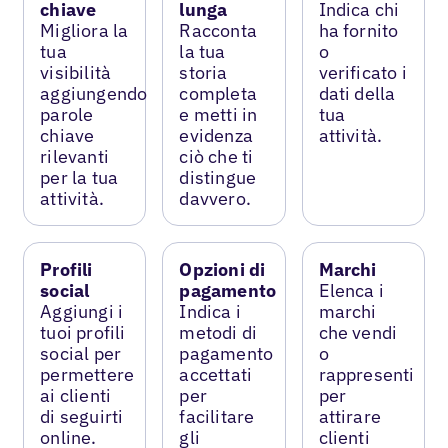
chiave
lunga
Indica chi
Migliora la
Racconta
ha fornito
tua
la tua
o
visibilità
storia
verificato i
aggiungendo
completa
dati della
parole
e metti in
tua
chiave
evidenza
attività.
rilevanti
ciò che ti
per la tua
distingue
attività.
davvero.
Profili
Opzioni di
Marchi
social
pagamento
Elenca i
Aggiungi i
Indica i
marchi
tuoi profili
metodi di
che vendi
social per
pagamento
o
permettere
accettati
rappresenti
ai clienti
per
per
di seguirti
facilitare
attirare
online.
gli
clienti