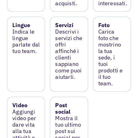
acquisti.
interessati.
Lingue
Servizi
Foto
Indica le
Descrivi i
Carica
lingue
servizi che
foto che
parlate dal
offri
mostrino
tuo team.
affinché i
la tua
clienti
sede, i
sappiano
tuoi
come puoi
prodotti e
aiutarli.
il tuo
team.
Video
Post
Aggiungi
social
video per
Mostra il
dare vita
tuo ultimo
alla tua
post sui
attività e
social per