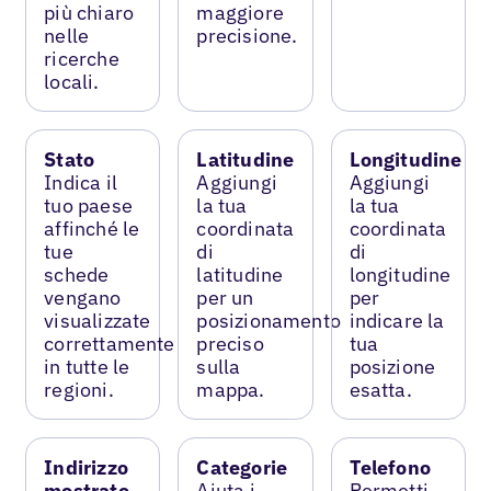
più chiaro
maggiore
nelle
precisione.
ricerche
locali.
Stato
Latitudine
Longitudine
Indica il
Aggiungi
Aggiungi
tuo paese
la tua
la tua
affinché le
coordinata
coordinata
tue
di
di
schede
latitudine
longitudine
vengano
per un
per
visualizzate
posizionamento
indicare la
correttamente
preciso
tua
in tutte le
sulla
posizione
regioni.
mappa.
esatta.
Indirizzo
Categorie
Telefono
mostrato
Aiuta i
Permetti