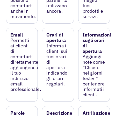
possono
partner lo
meglio i
contattarti
utilizzano
tuoi
anche in
ancora.
prodotti e
movimento.
servizi.
Email
Orari di
Informazioni
Permetti
apertura
sugli orari
ai clienti
Informa i
di
di
clienti sui
apertura
contattarti
tuoi orari
Aggiungi
direttamente
di
note come
aggiungendo
apertura
“Chiuso
il tuo
indicando
nei giorni
indirizzo
gli orari
festivi”
email
regolari.
per tenere
professionale.
informati i
clienti.
Parole
Descrizione
Attribuzione