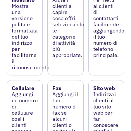
Mostra
clienti a
ai clienti
una
capire
di
versione
cosa offri
contattarti
pulita e
selezionando
facilmente
formattata
le
aggiungendo
del tuo
categorie
il tuo
indirizzo
di attività
numero di
per
più
telefono
facilitarne
appropriate.
principale.
il
riconoscimento.
Cellulare
Fax
Sito web
Aggiungi
Aggiungi il
Indirizza i
un numero
tuo
clienti al
di
numero di
tuo sito
cellulare
fax se
web per
così i
alcuni
far
clienti
clienti o
conoscere