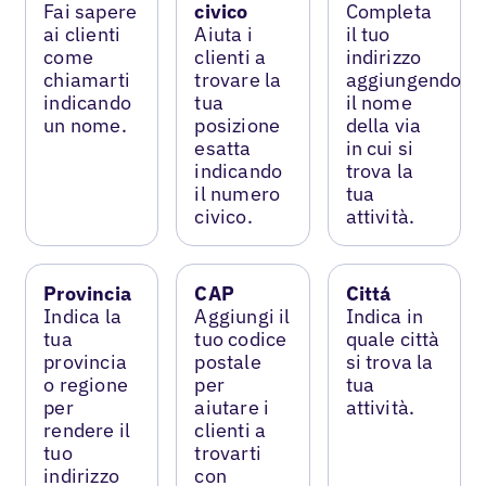
Fai sapere
civico
Completa
ai clienti
Aiuta i
il tuo
come
clienti a
indirizzo
chiamarti
trovare la
aggiungendo
indicando
tua
il nome
un nome.
posizione
della via
esatta
in cui si
indicando
trova la
il numero
tua
civico.
attività.
Provincia
CAP
Cittá
Indica la
Aggiungi il
Indica in
tua
tuo codice
quale città
provincia
postale
si trova la
o regione
per
tua
per
aiutare i
attività.
rendere il
clienti a
tuo
trovarti
indirizzo
con