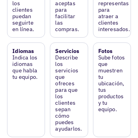
los
aceptas
representas
clientes
para
para
puedan
facilitar
atraer a
seguirte
las
clientes
en línea.
compras.
interesados.
Idiomas
Servicios
Fotos
Indica los
Describe
Sube fotos
idiomas
los
que
que habla
servicios
muestren
tu equipo.
que
tu
ofreces
ubicación,
para que
tus
los
productos
clientes
y tu
sepan
equipo.
cómo
puedes
ayudarlos.