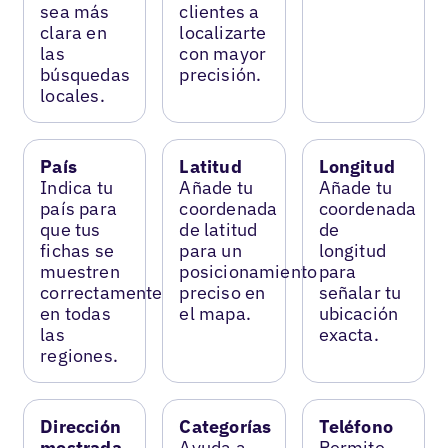
sea más
clientes a
clara en
localizarte
las
con mayor
búsquedas
precisión.
locales.
País
Latitud
Longitud
Indica tu
Añade tu
Añade tu
país para
coordenada
coordenada
que tus
de latitud
de
fichas se
para un
longitud
muestren
posicionamiento
para
correctamente
preciso en
señalar tu
en todas
el mapa.
ubicación
las
exacta.
regiones.
Dirección
Categorías
Teléfono
mostrada
Ayuda a
Permite