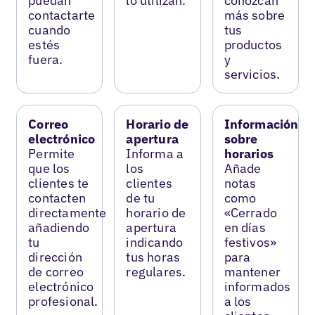
puedan
lo utilizan.
conozcan
contactarte
más sobre
cuando
tus
estés
productos
fuera.
y
servicios.
Correo
Horario de
Información
electrónico
apertura
sobre
Permite
Informa a
horarios
que los
los
Añade
clientes te
clientes
notas
contacten
de tu
como
directamente
horario de
«Cerrado
añadiendo
apertura
en días
tu
indicando
festivos»
dirección
tus horas
para
de correo
regulares.
mantener
electrónico
informados
profesional.
a los