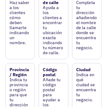
Haz saber
de calle
Completa
a los
Ayuda a
tu
clientes
los
dirección
cómo
clientes a
añadiendo
deben
encontrar
el nombre
llamarte
tu
de la calle
indicando
ubicación
donde se
un
exacta
encuentra
nombre.
indicando
tu
tu número
negocio.
de calle.
Provincia
Código
Ciudad
/ Región
postal
Indica en
Indica tu
Añade tu
qué
provincia
código
ciudad se
o región
postal
encuentra
para que
para
tu
tu
ayudar a
negocio.
dirección
los