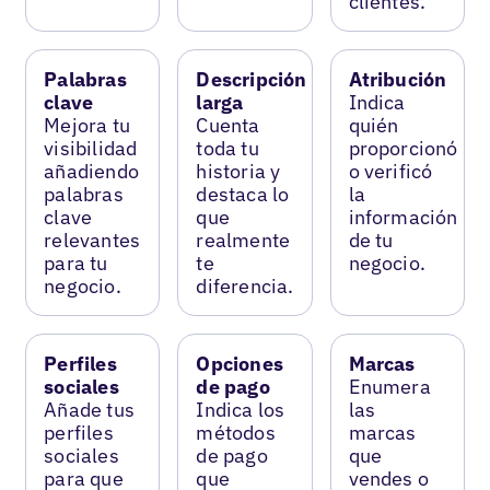
clientes.
Palabras
Descripción
Atribución
clave
larga
Indica
Mejora tu
Cuenta
quién
visibilidad
toda tu
proporcionó
añadiendo
historia y
o verificó
palabras
destaca lo
la
clave
que
información
relevantes
realmente
de tu
para tu
te
negocio.
negocio.
diferencia.
Perfiles
Opciones
Marcas
sociales
de pago
Enumera
Añade tus
Indica los
las
perfiles
métodos
marcas
sociales
de pago
que
para que
que
vendes o