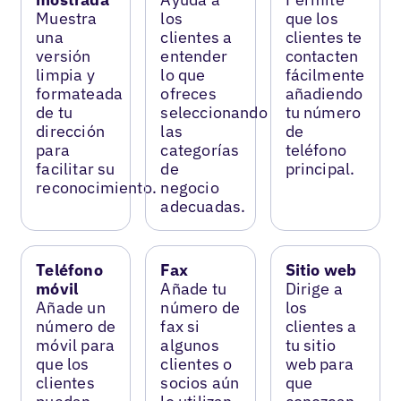
Muestra
los
que los
una
clientes a
clientes te
versión
entender
contacten
limpia y
lo que
fácilmente
formateada
ofreces
añadiendo
de tu
seleccionando
tu número
dirección
las
de
para
categorías
teléfono
facilitar su
de
principal.
reconocimiento.
negocio
adecuadas.
Teléfono
Fax
Sitio web
móvil
Añade tu
Dirige a
Añade un
número de
los
número de
fax si
clientes a
móvil para
algunos
tu sitio
que los
clientes o
web para
clientes
socios aún
que