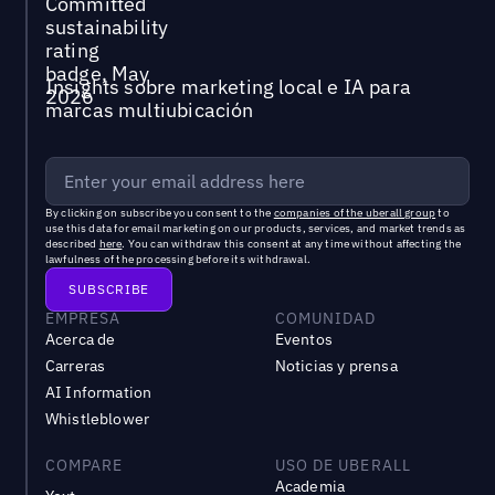
Insights sobre marketing local e IA para
marcas multiubicación
By clicking on subscribe you consent to the
companies of the uberall group
to
use this data for email marketing on our products, services, and market trends as
described
here
. You can withdraw this consent at any time without affecting the
lawfulness of the processing before its withdrawal.
EMPRESA
COMUNIDAD
Acerca de
Eventos
Carreras
Noticias y prensa
AI Information
Whistleblower
COMPARE
USO DE UBERALL
Academia