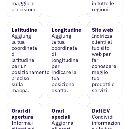
maggiore
in tutte le
precisione.
regioni.
Latitudine
Longitudine
Sito web
Aggiungi
Aggiungi
Indirizza i
la tua
la tua
clienti al
coordinata
coordinata
tuo sito
di
di
web per
latitudine
longitudine
far
per un
per
conoscere
posizionamento
indicare la
meglio i
preciso
tua
tuoi
sulla
posizione
prodotti e
mappa.
esatta.
servizi.
Orari di
Orari
Dati EV
apertura
speciali
Condividi
Informa i
Aggiorna
informazioni
clienti sui
gli orari
sulle tue