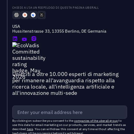
CHIEDI A L'IA UN RIEPILOGO DI QUESTA PAGINA UBERALL
USA
Hussitenstrasse 33, 13355 Berlino, DE Germania
Unisciti a oltre 10.000 esperti di marketing
per rimanere all'avanguardia rispetto alla
ricerca locale, all'intelligenza artificiale e
all'innovazione multi-sede
By clicking on subscribe you consent to the
companies of the uberall group
to
use this data for email marketing on our products, services, and market trends as
described
here
. You can withdraw this consent at any time without affecting the
lawfulness of the processing before its withdrawal.