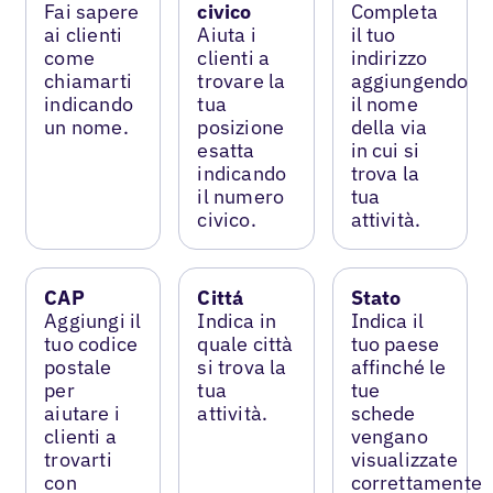
Fai sapere
civico
Completa
ai clienti
Aiuta i
il tuo
come
clienti a
indirizzo
chiamarti
trovare la
aggiungendo
indicando
tua
il nome
un nome.
posizione
della via
esatta
in cui si
indicando
trova la
il numero
tua
civico.
attività.
CAP
Cittá
Stato
Aggiungi il
Indica in
Indica il
tuo codice
quale città
tuo paese
postale
si trova la
affinché le
per
tua
tue
aiutare i
attività.
schede
clienti a
vengano
trovarti
visualizzate
con
correttamente