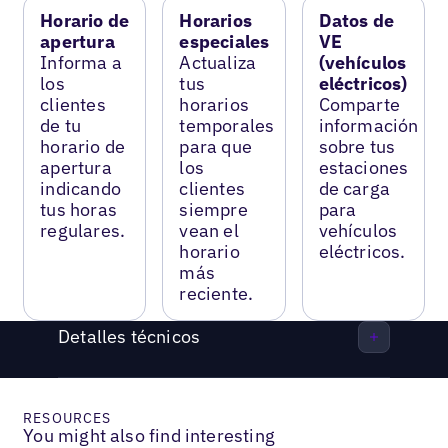
Horario de
Horarios
Datos de
apertura
especiales
VE
Informa a
Actualiza
(vehículos
los
tus
eléctricos)
clientes
horarios
Comparte
de tu
temporales
información
horario de
para que
sobre tus
apertura
los
estaciones
indicando
clientes
de carga
tus horas
siempre
para
regulares.
vean el
vehículos
horario
eléctricos.
más
reciente.
Detalles técnicos
RESOURCES
You might also find interesting