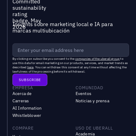
Insights sobre marketing local e IA para
marcas multiubicación
By clicking on subscribe you consent to the
companies of the uberall group
to
use this data for email marketing on our products, services, and market trends as
described
here
. You can withdraw this consent at any time without affecting the
lawfulness of the processing before its withdrawal.
EMPRESA
COMUNIDAD
Acerca de
Eventos
Carreras
Noticias y prensa
AI Information
Whistleblower
COMPARE
USO DE UBERALL
Academia