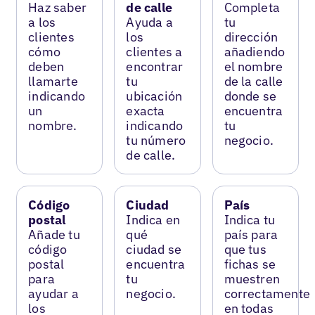
Haz saber
de calle
Completa
a los
Ayuda a
tu
clientes
los
dirección
cómo
clientes a
añadiendo
deben
encontrar
el nombre
llamarte
tu
de la calle
indicando
ubicación
donde se
un
exacta
encuentra
nombre.
indicando
tu
tu número
negocio.
de calle.
Código
Ciudad
País
postal
Indica en
Indica tu
Añade tu
qué
país para
código
ciudad se
que tus
postal
encuentra
fichas se
para
tu
muestren
ayudar a
negocio.
correctamente
los
en todas