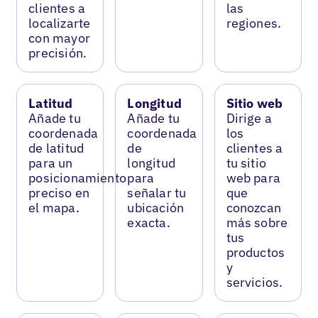
clientes a
las
localizarte
regiones.
con mayor
precisión.
Latitud
Longitud
Sitio web
Añade tu
Añade tu
Dirige a
coordenada
coordenada
los
de latitud
de
clientes a
para un
longitud
tu sitio
posicionamiento
para
web para
preciso en
señalar tu
que
el mapa.
ubicación
conozcan
exacta.
más sobre
tus
productos
y
servicios.