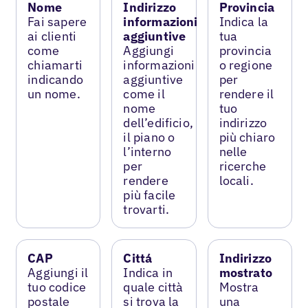
Nome
Indirizzo
Provincia
Fai sapere
informazioni
Indica la
ai clienti
aggiuntive
tua
come
Aggiungi
provincia
chiamarti
informazioni
o regione
indicando
aggiuntive
per
un nome.
come il
rendere il
nome
tuo
dell’edificio,
indirizzo
il piano o
più chiaro
l’interno
nelle
per
ricerche
rendere
locali.
più facile
trovarti.
CAP
Cittá
Indirizzo
Aggiungi il
Indica in
mostrato
tuo codice
quale città
Mostra
postale
si trova la
una