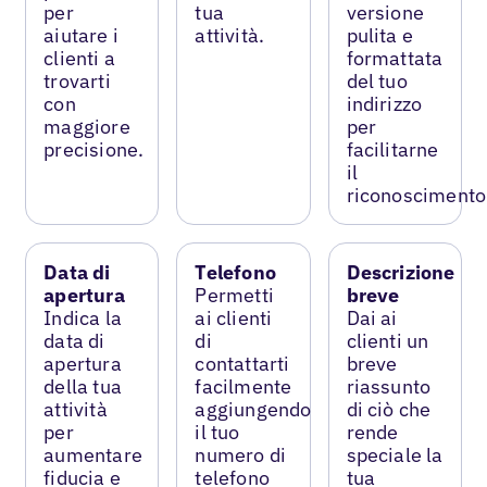
per
tua
versione
aiutare i
attività.
pulita e
clienti a
formattata
trovarti
del tuo
con
indirizzo
maggiore
per
precisione.
facilitarne
il
riconoscimento
Data di
Telefono
Descrizione
apertura
Permetti
breve
Indica la
ai clienti
Dai ai
data di
di
clienti un
apertura
contattarti
breve
della tua
facilmente
riassunto
attività
aggiungendo
di ciò che
per
il tuo
rende
aumentare
numero di
speciale la
fiducia e
telefono
tua