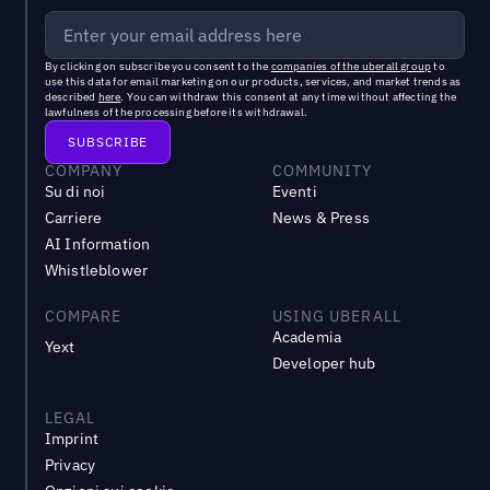
By clicking on subscribe you consent to the
companies of the uberall group
to
use this data for email marketing on our products, services, and market trends as
described
here
. You can withdraw this consent at any time without affecting the
lawfulness of the processing before its withdrawal.
COMPANY
COMMUNITY
Su di noi
Eventi
Carriere
News & Press
AI Information
Whistleblower
COMPARE
USING UBERALL
Academia
Yext
Developer hub
LEGAL
Imprint
Privacy