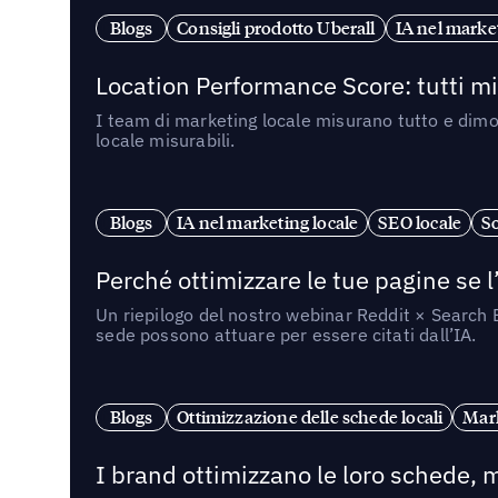
Blogs
Consigli prodotto Uberall
IA nel market
Location Performance Score: tutti m
I team di marketing locale misurano tutto e dimo
locale misurabili.
Blogs
IA nel marketing locale
SEO locale
So
Perché ottimizzare le tue pagine se l
Un riepilogo del nostro webinar Reddit × Search E
sede possono attuare per essere citati dall’IA.
Blogs
Ottimizzazione delle schede locali
Mark
I brand ottimizzano le loro schede, m