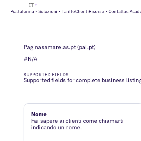
IT
Piattaforma
Soluzioni
Tariffe
Clienti
Risorse
Contattaci
Acad
Paginasamarelas.pt (pai.pt)
#N/A
SUPPORTED FIELDS
Supported fields for complete business listin
Nome
Fai sapere ai clienti come chiamarti
indicando un nome.