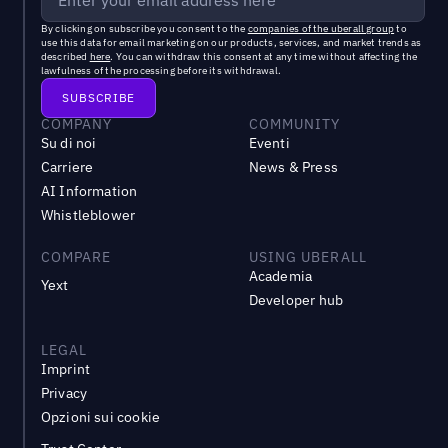
By clicking on subscribe you consent to the
companies of the uberall group
to
use this data for email marketing on our products, services, and market trends as
described
here
. You can withdraw this consent at any time without affecting the
lawfulness of the processing before its withdrawal.
COMPANY
COMMUNITY
Su di noi
Eventi
Carriere
News & Press
AI Information
Whistleblower
COMPARE
USING UBERALL
Academia
Yext
Developer hub
LEGAL
Imprint
Privacy
Opzioni sui cookie