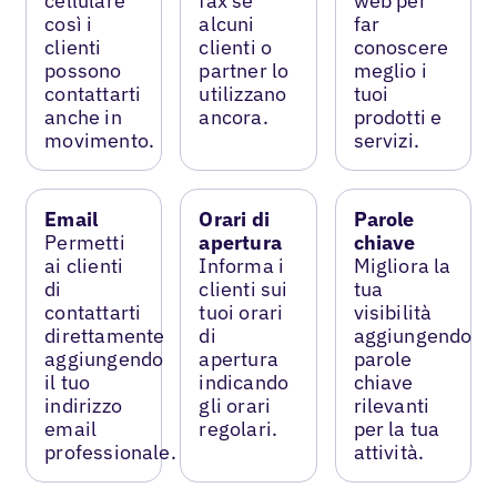
cellulare
fax se
web per
così i
alcuni
far
clienti
clienti o
conoscere
possono
partner lo
meglio i
contattarti
utilizzano
tuoi
anche in
ancora.
prodotti e
movimento.
servizi.
Email
Orari di
Parole
Permetti
apertura
chiave
ai clienti
Informa i
Migliora la
di
clienti sui
tua
contattarti
tuoi orari
visibilità
direttamente
di
aggiungendo
aggiungendo
apertura
parole
il tuo
indicando
chiave
indirizzo
gli orari
rilevanti
email
regolari.
per la tua
professionale.
attività.