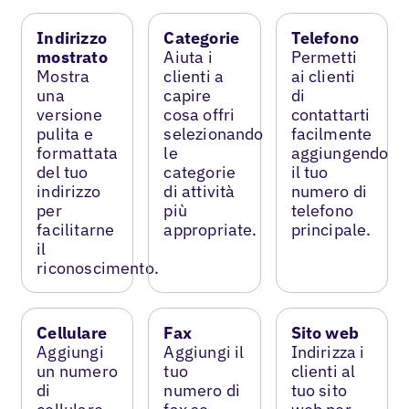
Indirizzo
Categorie
Telefono
mostrato
Aiuta i
Permetti
Mostra
clienti a
ai clienti
una
capire
di
versione
cosa offri
contattarti
pulita e
selezionando
facilmente
formattata
le
aggiungendo
del tuo
categorie
il tuo
indirizzo
di attività
numero di
per
più
telefono
facilitarne
appropriate.
principale.
il
riconoscimento.
Cellulare
Fax
Sito web
Aggiungi
Aggiungi il
Indirizza i
un numero
tuo
clienti al
di
numero di
tuo sito