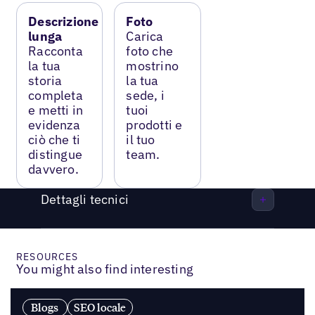
Descrizione
Foto
lunga
Carica
Racconta
foto che
la tua
mostrino
storia
la tua
completa
sede, i
e metti in
tuoi
evidenza
prodotti e
ciò che ti
il tuo
distingue
team.
davvero.
Dettagli tecnici
RESOURCES
You might also find interesting
Blogs
SEO locale