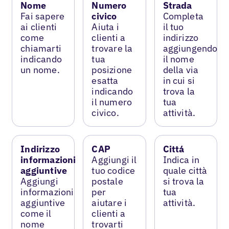
Nome
Numero
Strada
Fai sapere
civico
Completa
ai clienti
Aiuta i
il tuo
come
clienti a
indirizzo
chiamarti
trovare la
aggiungendo
indicando
tua
il nome
un nome.
posizione
della via
esatta
in cui si
indicando
trova la
il numero
tua
civico.
attività.
Indirizzo
CAP
Cittá
informazioni
Aggiungi il
Indica in
aggiuntive
tuo codice
quale città
Aggiungi
postale
si trova la
informazioni
per
tua
aggiuntive
aiutare i
attività.
come il
clienti a
nome
trovarti