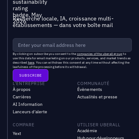
Recherche locale, IA, croissance multi-
établissements — dans votre boîte mail
By clicking on subscribe you consent to the
companies of the uberall group
to
use this data for email marketing on our products, services, and market trends as
described
here
. You can withdraw this consent at any time without affecting the
lawfulness of the processing before its withdrawal.
L'ENTREPRISE
COMMUNAUTÉ
À propos
Évènements
Carrières
Actualités et presse
AI Information
Lanceurs d'alerte
COMPARE
UTILISER UBERALL
Académie
Yext
Hub pour développeurs