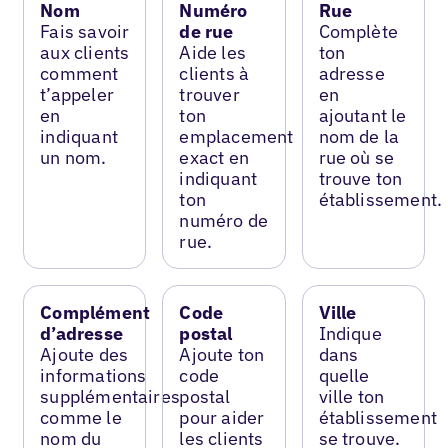
Nom
Numéro
Rue
Fais savoir
de rue
Complète
aux clients
Aide les
ton
comment
clients à
adresse
t’appeler
trouver
en
en
ton
ajoutant le
indiquant
emplacement
nom de la
un nom.
exact en
rue où se
indiquant
trouve ton
ton
établissement.
numéro de
rue.
Complément
Code
Ville
d’adresse
postal
Indique
Ajoute des
Ajoute ton
dans
informations
code
quelle
supplémentaires
postal
ville ton
comme le
pour aider
établissement
nom du
les clients
se trouve.