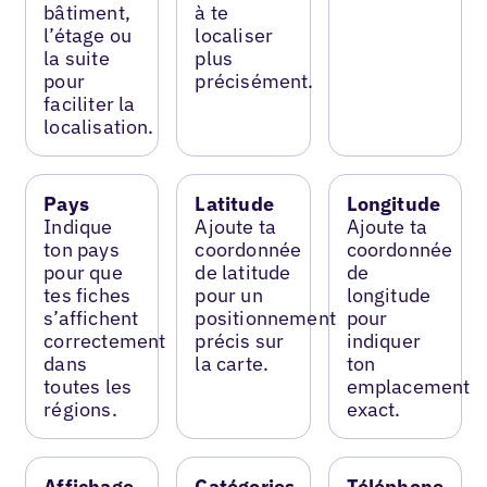
bâtiment,
à te
l’étage ou
localiser
la suite
plus
pour
précisément.
faciliter la
localisation.
Pays
Latitude
Longitude
Indique
Ajoute ta
Ajoute ta
ton pays
coordonnée
coordonnée
pour que
de latitude
de
tes fiches
pour un
longitude
s’affichent
positionnement
pour
correctement
précis sur
indiquer
dans
la carte.
ton
toutes les
emplacement
régions.
exact.
Affichage
Catégories
Téléphone