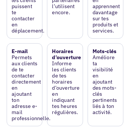
les clients
partenaires
en
puissent
l’utilisent
apprennent
te
encore.
davantage
contacter
sur tes
en
produits et
déplacement.
services.
E-mail
Horaires
Mots-clés
Permets
d’ouverture
Améliore
aux clients
Informe
ta
de te
les clients
visibilité
contacter
de tes
en
directement
horaires
ajoutant
en
d’ouverture
des mots-
ajoutant
en
clés
ton
indiquant
pertinents
adresse e-
tes heures
liés à ton
mail
régulières.
activité.
professionnelle.