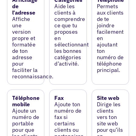
de
Aide les
Permets
l’adresse
clients à
aux clients
Affiche
comprendre
de te
une
ce que tu
joindre
version
proposes
facilement
propre et
en
en
formatée
sélectionnant
ajoutant
de ton
les bonnes
ton
adresse
catégories
numéro de
pour
d’activité.
téléphone
faciliter la
principal.
reconnaissance.
Téléphone
Fax
Site web
mobile
Ajoute ton
Dirige les
Ajoute un
numéro de
clients
numéro de
fax si
vers ton
portable
certains
site web
pour que
clients ou
pour qu’ils