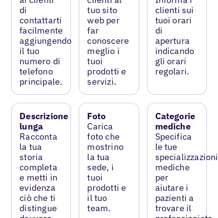
di
tuo sito
clienti sui
contattarti
web per
tuoi orari
facilmente
far
di
aggiungendo
conoscere
apertura
il tuo
meglio i
indicando
numero di
tuoi
gli orari
telefono
prodotti e
regolari.
principale.
servizi.
Descrizione
Foto
Categorie
lunga
Carica
mediche
Racconta
foto che
Specifica
la tua
mostrino
le tue
storia
la tua
specializzazion
completa
sede, i
mediche
e metti in
tuoi
per
evidenza
prodotti e
aiutare i
ciò che ti
il tuo
pazienti a
distingue
team.
trovare il