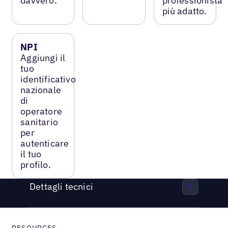
davvero.
professionista
più adatto.
NPI
Aggiungi il
tuo
identificativo
nazionale
di
operatore
sanitario
per
autenticare
il tuo
profilo.
Dettagli tecnici
RESOURCES