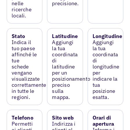
nelle
precisione.
ricerche
locali.
Stato
Latitudine
Longitudine
Indica il
Aggiungi
Aggiungi
tuo paese
la tua
la tua
affinché le
coordinata
coordinata
tue
di
di
schede
latitudine
longitudine
vengano
per un
per
visualizzate
posizionamento
indicare la
correttamente
preciso
tua
in tutte le
sulla
posizione
regioni.
mappa.
esatta.
Telefono
Sito web
Orari di
Permetti
Indirizza i
apertura
ai clienti
clienti al
Informa i