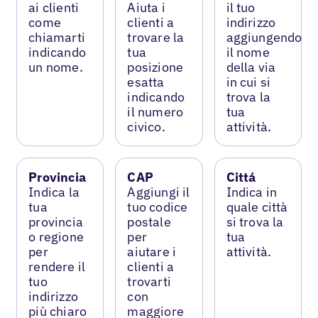
ai clienti
Aiuta i
il tuo
come
clienti a
indirizzo
chiamarti
trovare la
aggiungendo
indicando
tua
il nome
un nome.
posizione
della via
esatta
in cui si
indicando
trova la
il numero
tua
civico.
attività.
Provincia
CAP
Cittá
Indica la
Aggiungi il
Indica in
tua
tuo codice
quale città
provincia
postale
si trova la
o regione
per
tua
per
aiutare i
attività.
rendere il
clienti a
tuo
trovarti
indirizzo
con
più chiaro
maggiore