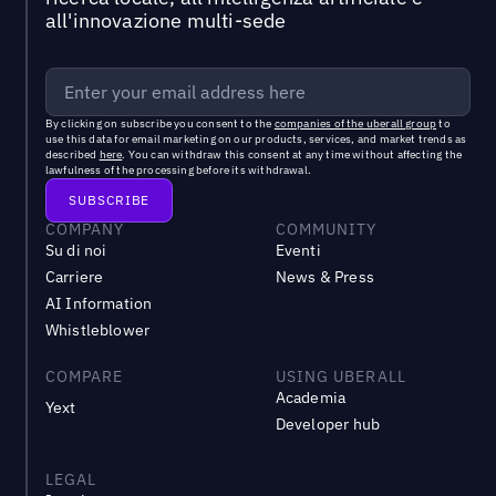
all'innovazione multi-sede
By clicking on subscribe you consent to the
companies of the uberall group
to
use this data for email marketing on our products, services, and market trends as
described
here
. You can withdraw this consent at any time without affecting the
lawfulness of the processing before its withdrawal.
COMPANY
COMMUNITY
Su di noi
Eventi
Carriere
News & Press
AI Information
Whistleblower
COMPARE
USING UBERALL
Academia
Yext
Developer hub
LEGAL