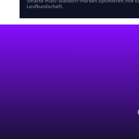
Smarte Multi-Standort-Marken optimieren ihre Ei
Laufkundschaft.
Fußzeile