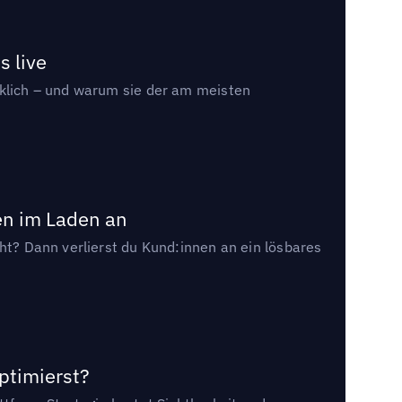
s live
rklich – und warum sie der am meisten
en im Laden an
cht? Dann verlierst du Kund:innen an ein lösbares
ptimierst?