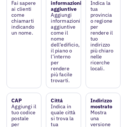
Fai sapere
informazioni
Indica la
ai clienti
aggiuntive
tua
come
Aggiungi
provincia
chiamarti
informazioni
o regione
indicando
aggiuntive
per
un nome.
come il
rendere il
nome
tuo
dell’edificio,
indirizzo
il piano o
più chiaro
l’interno
nelle
per
ricerche
rendere
locali.
più facile
trovarti.
CAP
Cittá
Indirizzo
Aggiungi il
Indica in
mostrato
tuo codice
quale città
Mostra
postale
si trova la
una
per
tua
versione