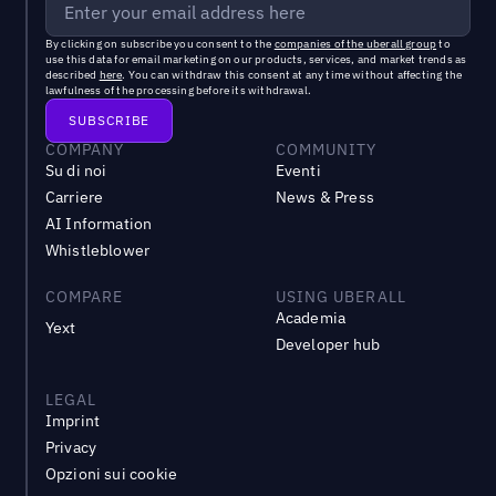
By clicking on subscribe you consent to the
companies of the uberall group
to
use this data for email marketing on our products, services, and market trends as
described
here
. You can withdraw this consent at any time without affecting the
lawfulness of the processing before its withdrawal.
COMPANY
COMMUNITY
Su di noi
Eventi
Carriere
News & Press
AI Information
Whistleblower
COMPARE
USING UBERALL
Academia
Yext
Developer hub
LEGAL
Imprint
Privacy
Opzioni sui cookie