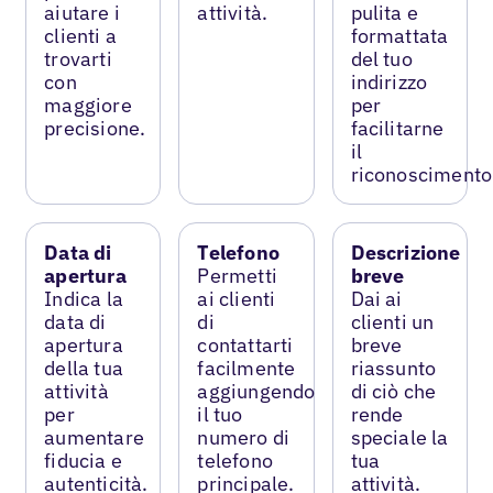
aiutare i
attività.
pulita e
clienti a
formattata
trovarti
del tuo
con
indirizzo
maggiore
per
precisione.
facilitarne
il
riconoscimento
Data di
Telefono
Descrizione
apertura
Permetti
breve
Indica la
ai clienti
Dai ai
data di
di
clienti un
apertura
contattarti
breve
della tua
facilmente
riassunto
attività
aggiungendo
di ciò che
per
il tuo
rende
aumentare
numero di
speciale la
fiducia e
telefono
tua
autenticità.
principale.
attività.