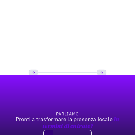
Restaurant
Come Kale Me Crazy ha aumentato la
visibilità nella ricerca «Near Me»
Footer
Precedente
Prossimo
PARLIAMO
Pronti a trasformare la presenza locale
In
termini di entrate?
Book a demo