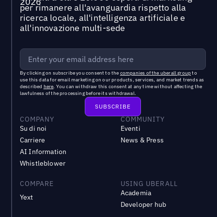
per rimanere all'avanguardia rispetto alla
ricerca locale, all'intelligenza artificiale e
all'innovazione multi-sede
By clicking on subscribe you consent to the
companies of the uberall group
to
use this data for email marketing on our products, services, and market trends as
described
here
. You can withdraw this consent at any time without affecting the
lawfulness of the processing before its withdrawal.
COMPANY
COMMUNITY
Su di noi
Eventi
Carriere
News & Press
AI Information
Whistleblower
COMPARE
USING UBERALL
Academia
Yext
Developer hub