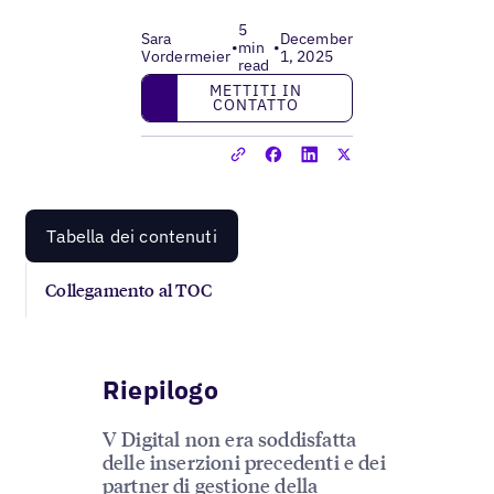
5
Sara
December
•
min
•
Vordermeier
1, 2025
read
Mettiti in contatto
METTITI IN
CONTATTO
Tabella dei contenuti
Collegamento al TOC
Riepilogo
V Digital non era soddisfatta
delle inserzioni precedenti e dei
partner di gestione della