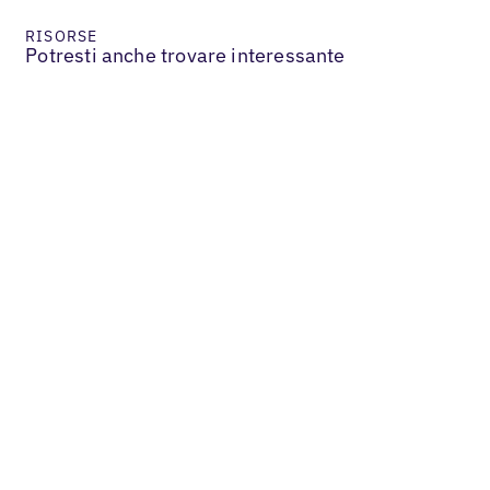
RISORSE
Potresti anche trovare interessante
Services & B2B
In che modo il nostro partner con
etichetta bianca ha aumentato le entrate
dei clienti