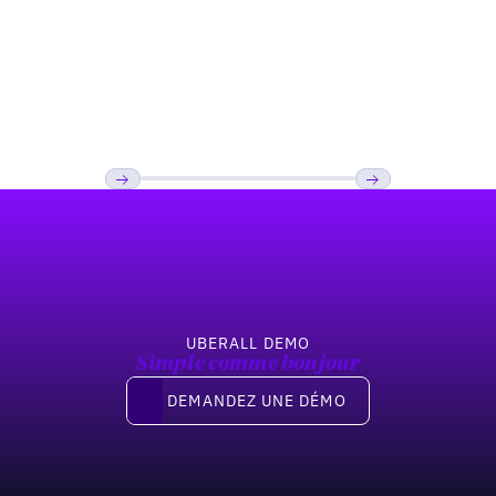
Restaurant
Comment Kale Me Crazy a amélioré sa
visibilité sur les moteurs de recherche
« Near Me »
Pied de page
Précédent
Suivant
UBERALL DEMO
Simple comme bonjour
Demandez une démo
DEMANDEZ UNE DÉMO