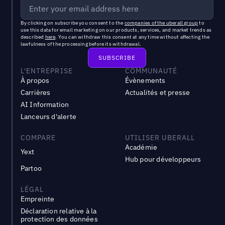
By clicking on subscribe you consent to the
companies of the uberall group
to
use this data for email marketing on our products, services, and market trends as
described
here
. You can withdraw this consent at any time without affecting the
lawfulness of the processing before its withdrawal.
L'ENTREPRISE
COMMUNAUTÉ
À propos
Évènements
Carrières
Actualités et presse
AI Information
Lanceurs d'alerte
COMPARE
UTILISER UBERALL
Académie
Yext
Hub pour développeurs
Partoo
LÉGAL
Empreinte
Déclaration relative à la
protection des données