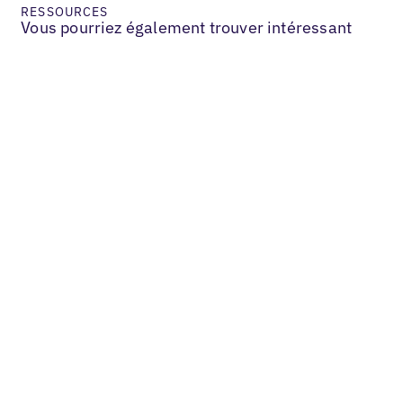
RESSOURCES
Vous pourriez également trouver intéressant
Services & B2B
Comment notre partenaire en marque
blanche a augmenté les revenus de ses
clients