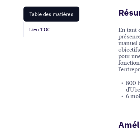
Rés
Table des matières
En tant 
Lien TOC
présence
manuel d
objectif
pour une
fonction
l'entrepr
800 h
d'Ube
6 moi
Améli