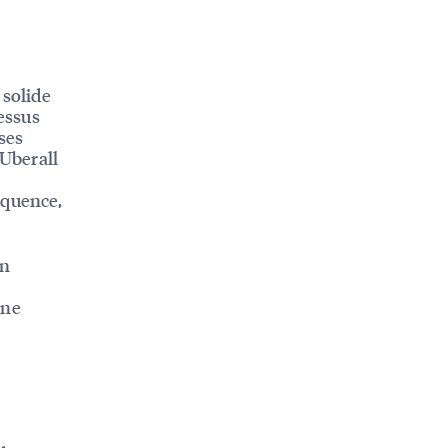
 solide
cessus
ses
 Uberall
équence,
on
gne