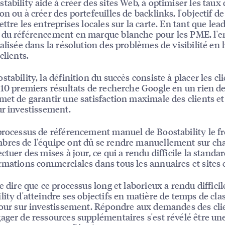
tability aide à créer des sites Web, à optimiser les taux 
n ou à créer des portefeuilles de backlinks, l'objectif de
ttre les entreprises locales sur la carte. En tant que lea
du référencement en marque blanche pour les PME, l'e
ialisée dans la résolution des problèmes de visibilité en 
clients.
tability, la définition du succès consiste à placer les cl
 10 premiers résultats de recherche Google en un rien d
met de garantir une satisfaction maximale des clients et
ur investissement.
processus de référencement manuel de Boostability le fr
res de l'équipe ont dû se rendre manuellement sur cha
ctuer des mises à jour, ce qui a rendu difficile la standa
rmations commerciales dans tous les annuaires et sites e
de dire que ce processus long et laborieux a rendu diffici
lity d'atteindre ses objectifs en matière de temps de cl
tour sur investissement. Répondre aux demandes des cli
ager de ressources supplémentaires s'est révélé être un