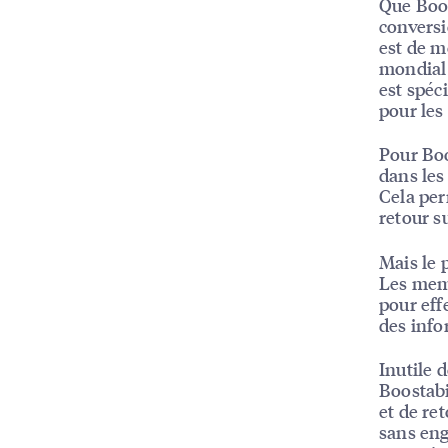
Que Boos
conversio
est de me
mondial 
est spéc
pour les 
Pour Boos
dans les
Cela per
retour s
Mais le 
Les memb
pour effe
des info
Inutile 
Boostabi
et de re
sans eng