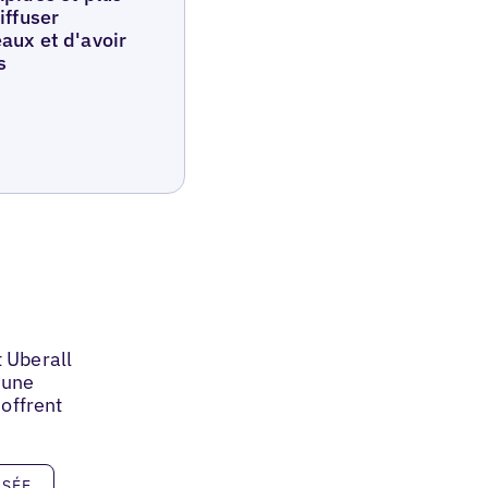
iffuser
aux et d'avoir
s
 Uberall
'une
'offrent
ISÉE