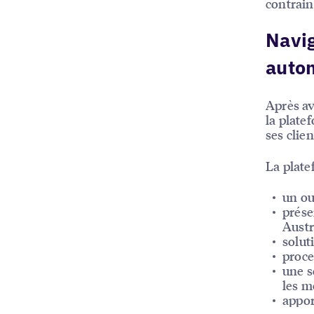
contrain
Navig
auto
Après av
la plate
ses clien
La plate
un ou
prése
Austr
solut
proce
une s
les m
appor