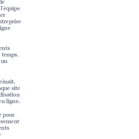
de
 l'équipe
der
ntreprise
ligne
ients
e temps.
 un
einait.
que site
rdisation
n ligne.
le pour
assement
ents
e