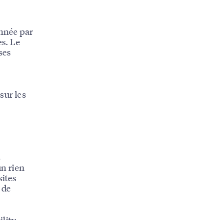
onnée par
es. Le
ses
 sur les
s
un rien
sites
 de
ility