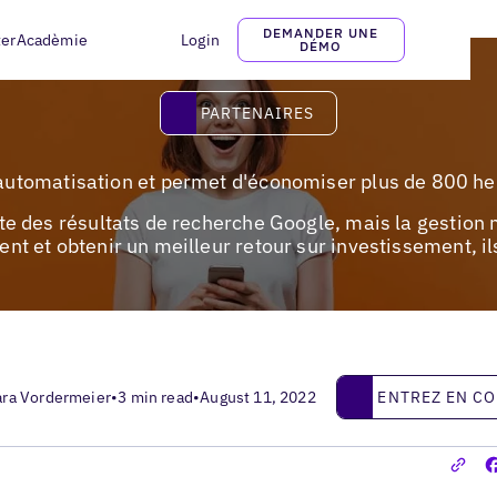
DEMANDER UNE
ter
Acadèmie
Login
DÉMO
PARTENAIRES
PARTENAIRES
'automatisation et permet d'économiser plus de 800 he
ête des résultats de recherche Google, mais la gestion m
ent et obtenir un meilleur retour sur investissement, il
Entrez en contact
ENTREZ EN C
ara Vordermeier
•
3 min read
•
August 11, 2022