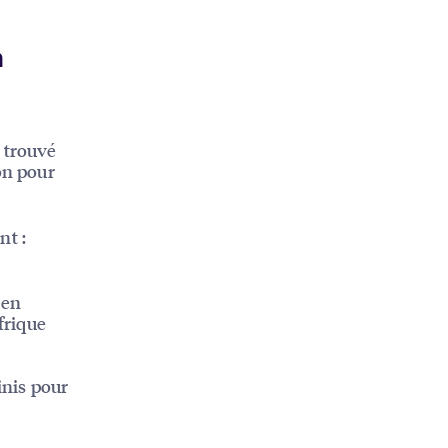
n
 trouvé
on pour
nt :
 en
frique
inis pour