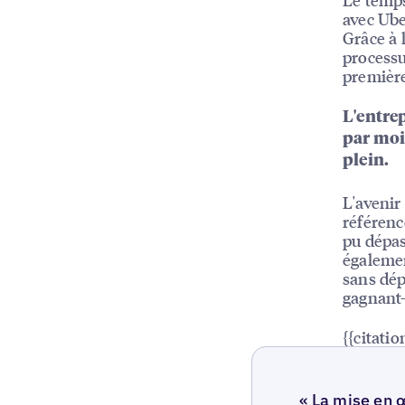
avec Ube
Grâce à 
processu
première
L'entre
par mois
plein.
L'avenir
référenc
pu dépas
égalemen
sans dép
gagnant-
{{citatio
« La mise en œ