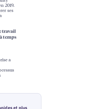
en 2019.
érer ses
a
 travail
 à temps
rise a
rocessus
n
apides et plus