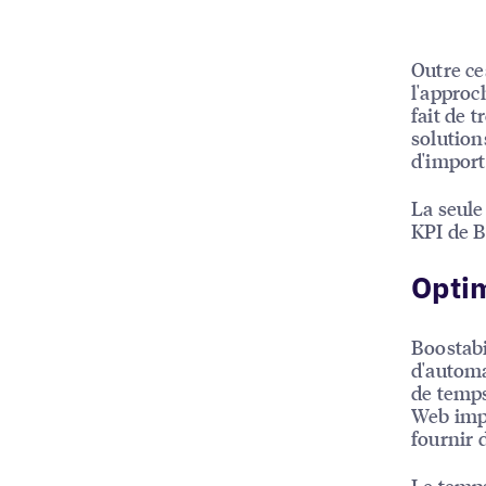
Outre ce
l'approc
fait de 
solutions
d'import
La seule 
KPI de B
Optim
Boostabil
d'automa
de temps
Web impo
fournir 
Le temps,