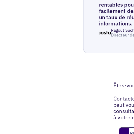
rentables pou
facilement des
un taux de ré
informations.
Ragoût Suc
Directeur de
Êtes-vou
Contacte
peut vou
consulta
à votre 
Planif
P