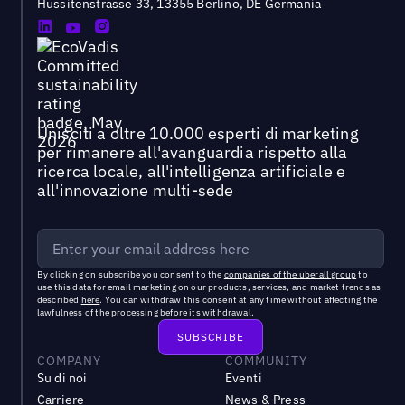
Hussitenstrasse 33, 13355 Berlino, DE Germania
Unisciti a oltre 10.000 esperti di marketing
per rimanere all'avanguardia rispetto alla
ricerca locale, all'intelligenza artificiale e
all'innovazione multi-sede
By clicking on subscribe you consent to the
companies of the uberall group
to
use this data for email marketing on our products, services, and market trends as
described
here
. You can withdraw this consent at any time without affecting the
lawfulness of the processing before its withdrawal.
COMPANY
COMMUNITY
Su di noi
Eventi
Carriere
News & Press