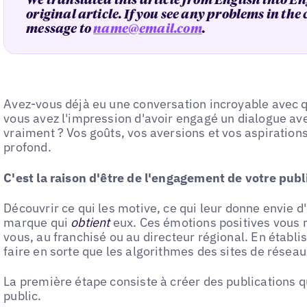
We translated this article from English into En
original article. If you see any problems in the
message to
name@email.com
.
Avez-vous déjà eu une conversation incroyable avec que
vous avez l'impression d'avoir engagé un dialogue av
vraiment ? Vos goûts, vos aversions et vos aspiration
profond.
C'est la raison d'être de l'engagement de votre publ
Découvrir ce qui les motive, ce qui leur donne envie d
marque qui
obtient
eux. Ces émotions positives vous 
vous, au franchisé ou au directeur régional. En établi
faire en sorte que les algorithmes des sites de réseau
La première étape consiste à créer des publications qui
public.