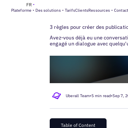
FR
Plateforme
Des solutions
Tarifs
Clients
Ressources
Contac
>
>
Blogs
Réseaux sociaux locaux
Poster s
3 règles pour créer des publicati
Avez-vous déjà eu une conversatio
engagé un dialogue avec quelqu'u
Uberall Team
•
5 min read
•
Sep 7, 
Table of Content