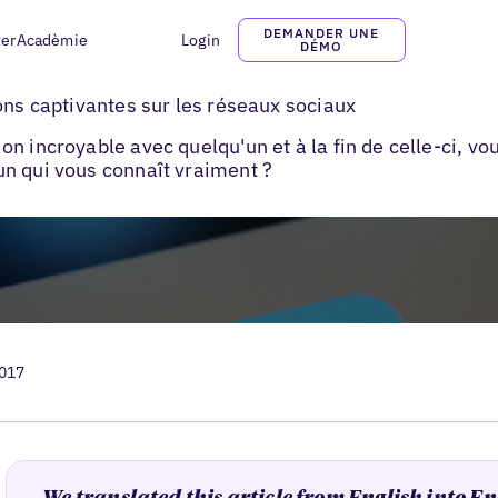
DEMANDER UNE
ter
Acadèmie
Login
DÉMO
ur les reseaux sociaux​
ons captivantes sur les réseaux sociaux
n incroyable avec quelqu'un et à la fin de celle-ci, vo
n qui vous connaît vraiment ?
2017