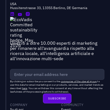
USA
Hussitenstrasse 33, 13355 Berlino, DE Germania
Unisciti a oltre 10.000 esperti di marketing
per rimanere all'avanguardia rispetto alla
ricerca locale, all'intelligenza artificiale e
all'innovazione multi-sede
By clicking on subscribe you consent to the
companies of the uberall group
to
use this data for email marketing on our products, services, and market trends as
described
here
. You can withdraw this consent at any time without affecting the
lawfulness of the processing before its withdrawal.
COMPANY
COMMUNITY
Su di noi
Eventi