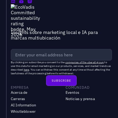
Insights sobre marketing local e IA para
marcas multiubicación
By clicking on subscribe you consent to the
companies of the uberall group
to
use this data for email marketing on our products, services, and market trends as
described
here
. You can withdraw this consent at any time without affecting the
lawfulness of the processing before its withdrawal.
EMPRESA
COMUNIDAD
Acerca de
Eventos
Carreras
Noticias y prensa
AI Information
Whistleblower