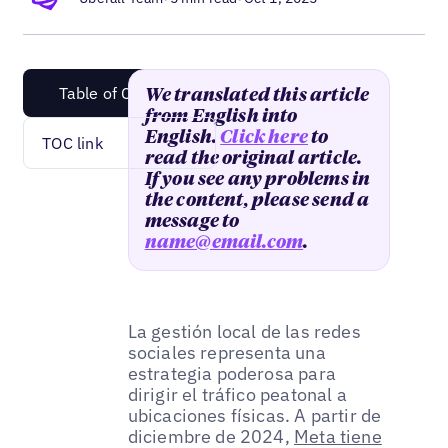
Table of Content
We translated this article
from English into
English.
Click here
to
TOC link
read the original article.
If you see any problems in
the content, please send a
message to
name@email.com
.
La gestión local de las redes
sociales representa una
estrategia poderosa para
dirigir el tráfico peatonal a
ubicaciones físicas. A partir de
diciembre de 2024,
Meta tiene