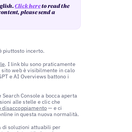
glish.
Click here
to read the
 content, please send a
è piuttosto incerto.
le
. I link blu sono praticamente
el sito web è visibilmente in calo
tGPT e AI Overviews battono i
e Search Console a bocca aperta
ioni alle stelle e clic che
o disaccoppiamento
— e ci
 online in questa nuova normalità.
 di soluzioni attuabili per