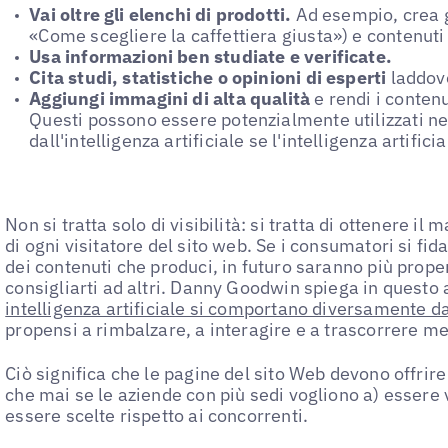
Vai oltre gli elenchi di prodotti.
Ad esempio, crea g
«Come scegliere la caffettiera giusta») e contenuti 
Usa informazioni ben studiate e verificate.
Cita studi, statistiche o opinioni di esperti
laddove
Aggiungi immagini di alta qualità
e rendi i contenut
Questi possono essere potenzialmente utilizzati nei
dall'intelligenza artificiale se l'intelligenza artifici
Non si tratta solo di visibilità: si tratta di ottenere 
di ogni visitatore del sito web. Se i consumatori si fid
dei contenuti che produci, in futuro saranno più prope
consigliarti ad altri. Danny Goodwin spiega in questo 
intelligenza artificiale si comportano diversamente dag
propensi a rimbalzare, a interagire e a trascorrere m
Ciò significa che le pagine del sito Web devono offrire 
che mai se le aziende con più sedi vogliono a) essere vis
essere scelte rispetto ai concorrenti.