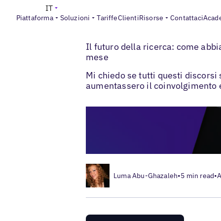
IT
Piattaforma
Soluzioni
Tariffe
Clienti
Risorse
Contattaci
Acad
>
>
Blogs
SEO locale
Future of Search
Il futuro della ricerca: come abbi
mese
Mi chiedo se tutti questi discor
aumentassero il coinvolgimento e 
Luma Abu-Ghazaleh
•
5 min read
•
A