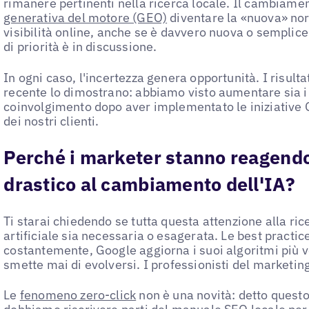
rimanere pertinenti nella ricerca locale. Il cambiame
generativa del motore (GEO)
diventare la «nuova» no
visibilità online, anche se è davvero nuova o sempli
di priorità è in discussione.
In ogni caso, l'incertezza genera opportunità. I risult
recente lo dimostrano: abbiamo visto aumentare sia i c
coinvolgimento dopo aver implementato le iniziative G
dei nostri clienti.
Perché i marketer stanno reagendo
drastico al cambiamento dell'IA?
Ti starai chiedendo se tutta questa attenzione alla ric
artificiale sia necessaria o esagerata. Le best pract
costantemente, Google aggiorna i suoi algoritmi più vo
smette mai di evolversi. I professionisti del marketing
Le
fenomeno zero-click
non è una novità: detto questo