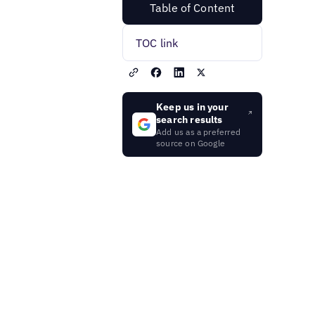
Table of Content
TOC link
Keep us in your
search results
Add us as a preferred
source on Google