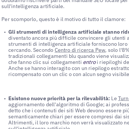
dobbiamo riscrivere parti del manuale SEO locale per 
sull'intelligenza artificiale.
Per scomporlo, questo è il motivo di tutto il clamore:
Gli strumenti di intelligenza artificiale stanno rid
diventato ancora più difficile convincere gli utenti a
strumenti di intelligenza artificiale forniscono loro
cercando. Secondo
Centro di ricerca Pew
, solo l'8%
tradizionali collegamenti blu quando viene visualizz
che fanno clic sui collegamenti
entro
i riepiloghi d
Anche se hanno interagito con un riepilogo estratto
ricompensato con un clic o con alcun segno visibil
Esistono nuove priorità per la rilevabilità:
Le
Turn
aggiornamento dell'algoritmo di Google; ai profess
detto che i contenuti dei siti Web devono essere più 
semanticamente chiari per essere compresi dai siste
Altrimenti, il loro marchio non verrà visualizzato nei
sull'intelligenza artificiale.